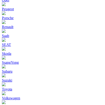
Opel
Peugeot
Porsche
Renault
Saab
SEAT
Skoda
SsangYong
Subaru
Suzuki
Toyota
Volkswagen