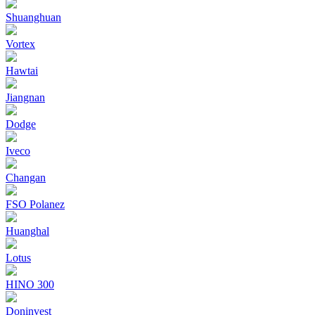
Shuanghuan
Vortex
Hawtai
Jiangnan
Dodge
Iveco
Changan
FSO Polanez
Huanghal
Lotus
HINO 300
Doninvest