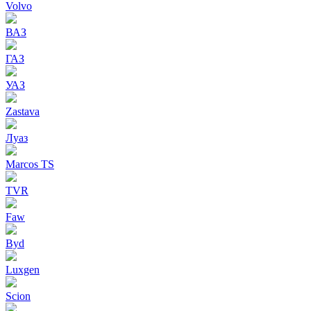
Volvo
ВАЗ
ГАЗ
УАЗ
Zastava
Луаз
Marcos TS
TVR
Faw
Byd
Luxgen
Scion