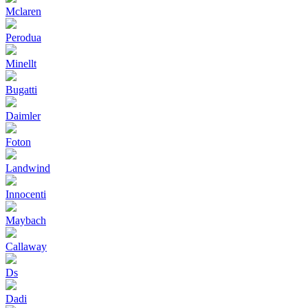
Mclaren
Perodua
Minellt
Bugatti
Daimler
Foton
Landwind
Innocenti
Maybach
Callaway
Ds
Dadi