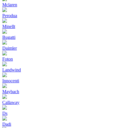
Mclaren
Perodua
Minellt
Bugatti
Daimler
Foton
Landwind
Innocenti
Maybach
Callaway
Ds
Dadi