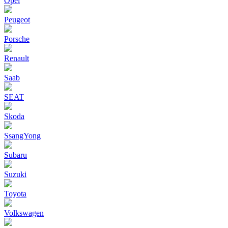
Opel
Peugeot
Porsche
Renault
Saab
SEAT
Skoda
SsangYong
Subaru
Suzuki
Toyota
Volkswagen