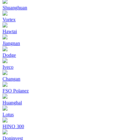
Shuanghuan
Vortex
Hawtai
Jiangnan
Dodge
Iveco
Changan
FSO Polanez
Huanghal
Lotus
HINO 300
Doninvest