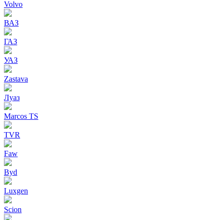
Volvo
ВАЗ
ГАЗ
УАЗ
Zastava
Луаз
Marcos TS
TVR
Faw
Byd
Luxgen
Scion