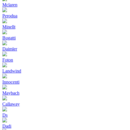
Mclaren
Perodua
Minellt
Bugatti
Daimler
Foton
Landwind
Innocenti
Maybach
Callaway
Ds
Dadi