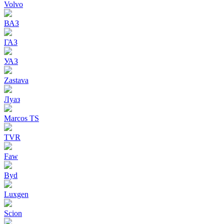
Volvo
ВАЗ
ГАЗ
УАЗ
Zastava
Луаз
Marcos TS
TVR
Faw
Byd
Luxgen
Scion