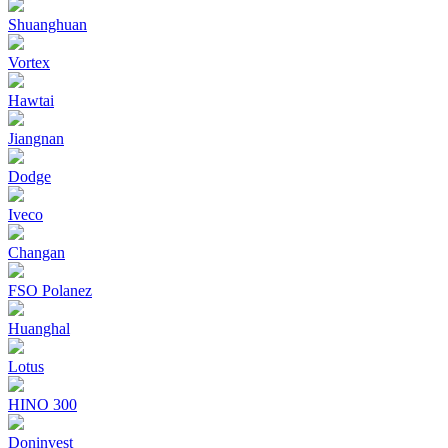
Shuanghuan
Vortex
Hawtai
Jiangnan
Dodge
Iveco
Changan
FSO Polanez
Huanghal
Lotus
HINO 300
Doninvest