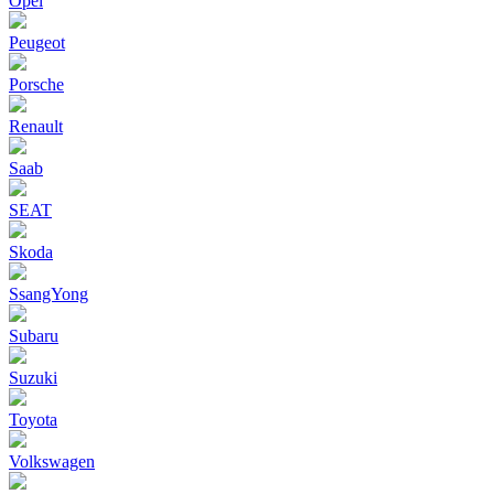
Opel
Peugeot
Porsche
Renault
Saab
SEAT
Skoda
SsangYong
Subaru
Suzuki
Toyota
Volkswagen