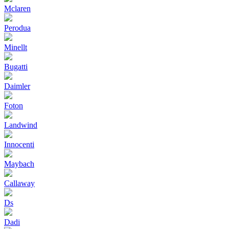
Mclaren
Perodua
Minellt
Bugatti
Daimler
Foton
Landwind
Innocenti
Maybach
Callaway
Ds
Dadi