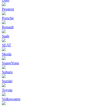
Opel
Peugeot
Porsche
Renault
Saab
SEAT
Skoda
SsangYong
Subaru
Suzuki
Toyota
Volkswagen