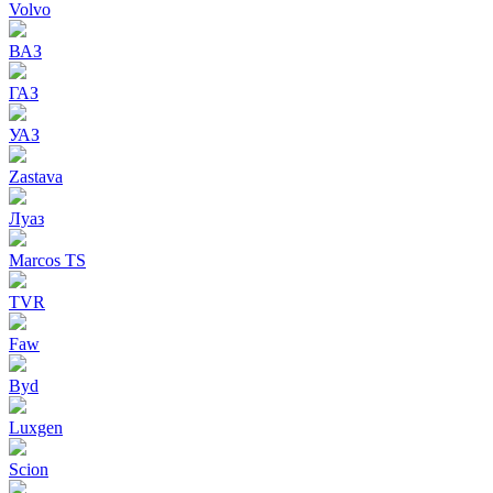
Volvo
ВАЗ
ГАЗ
УАЗ
Zastava
Луаз
Marcos TS
TVR
Faw
Byd
Luxgen
Scion