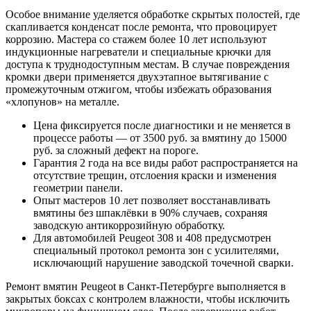
Особое внимание уделяется обработке скрытых полостей, где
скапливается конденсат после ремонта, что провоцирует
коррозию. Мастера со стажем более 10 лет используют
индукционные нагреватели и специальные крючки для
доступа к труднодоступным местам. В случае повреждения
кромки двери применяется двухэтапное вытягивание с
промежуточным отжигом, чтобы избежать образования
«хлопунов» на металле.
Цена фиксируется после диагностики и не меняется в
процессе работы — от 3500 руб. за вмятину до 15000
руб. за сложный дефект на пороге.
Гарантия 2 года на все виды работ распространяется на
отсутствие трещин, отслоения краски и изменения
геометрии панели.
Опыт мастеров 10 лет позволяет восстанавливать
вмятины без шпаклёвки в 90% случаев, сохраняя
заводскую антикоррозийную обработку.
Для автомобилей Peugeot 308 и 408 предусмотрен
специальный протокол ремонта зон с усилителями,
исключающий нарушение заводской точечной сварки.
Ремонт вмятин Peugeot в Санкт-Петербурге выполняется в
закрытых боксах с контролем влажности, чтобы исключить