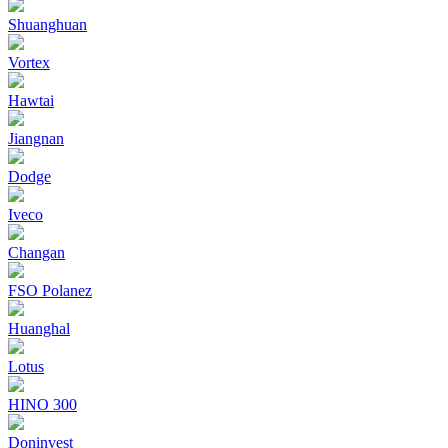
Shuanghuan
Vortex
Hawtai
Jiangnan
Dodge
Iveco
Changan
FSO Polanez
Huanghal
Lotus
HINO 300
Doninvest