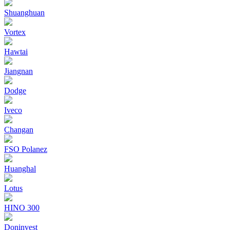
Shuanghuan
Vortex
Hawtai
Jiangnan
Dodge
Iveco
Changan
FSO Polanez
Huanghal
Lotus
HINO 300
Doninvest