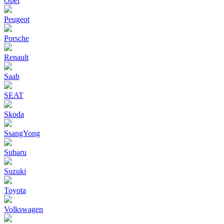
Opel
Peugeot
Porsche
Renault
Saab
SEAT
Skoda
SsangYong
Subaru
Suzuki
Toyota
Volkswagen