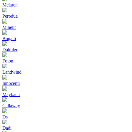
Mclaren
Perodua
Minellt
Bugatti
Daimler
Foton
Landwind
Innocenti
Maybach
Callaway
Ds
Dadi