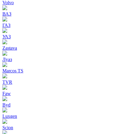
Volvo
ВАЗ
ГАЗ
УАЗ
Zastava
Луаз
Marcos TS
TVR
Faw
Byd
Luxgen
Scion