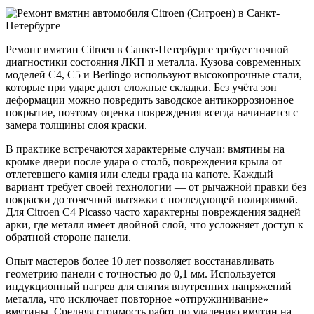
Ремонт вмятин Citroen в Санкт-Петербурге требует точной
диагностики состояния ЛКП и металла. Кузова современных
моделей C4, C5 и Berlingo используют высокопрочные стали,
которые при ударе дают сложные складки. Без учёта зон
деформации можно повредить заводское антикоррозионное
покрытие, поэтому оценка повреждения всегда начинается с
замера толщины слоя краски.
В практике встречаются характерные случаи: вмятины на
кромке двери после удара о столб, повреждения крыла от
отлетевшего камня или следы града на капоте. Каждый
вариант требует своей технологии — от рычажной правки без
покраски до точечной вытяжки с последующей полировкой.
Для Citroen C4 Picasso часто характерны повреждения задней
арки, где металл имеет двойной слой, что усложняет доступ к
обратной стороне панели.
Опыт мастеров более 10 лет позволяет восстанавливать
геометрию панели с точностью до 0,1 мм. Используется
индукционный нагрев для снятия внутренних напряжений
металла, что исключает повторное «отпружинивание»
вмятины. Средняя стоимость работ по удалению вмятин на