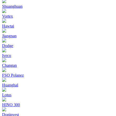
Shuanghuan
Vortex
Hawtai
Jiangnan
Dodge
Iveco
Changan
FSO Polanez
Huanghal
Lotus
HINO 300
Doninvest