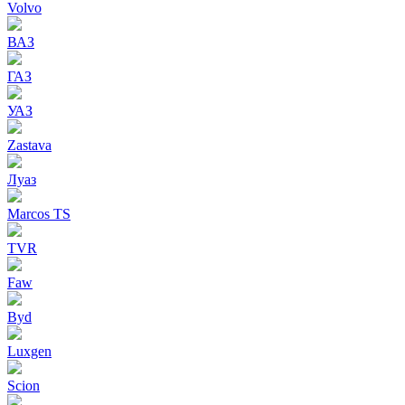
Volvo
ВАЗ
ГАЗ
УАЗ
Zastava
Луаз
Marcos TS
TVR
Faw
Byd
Luxgen
Scion