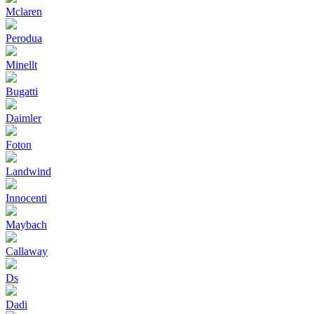
Mclaren
Perodua
Minellt
Bugatti
Daimler
Foton
Landwind
Innocenti
Maybach
Callaway
Ds
Dadi