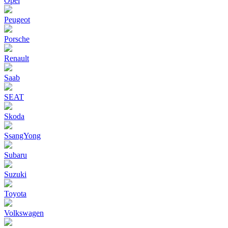
Opel
Peugeot
Porsche
Renault
Saab
SEAT
Skoda
SsangYong
Subaru
Suzuki
Toyota
Volkswagen