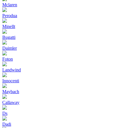
Mclaren
Perodua
Minellt
Bugatti
Daimler
Foton
Landwind
Innocenti
Maybach
Callaway
Ds
Dadi