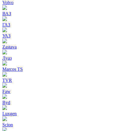
Volvo
ВАЗ
ГАЗ
УАЗ
Zastava
Луаз
Marcos TS
TVR
Faw
Byd
Luxgen
Scion