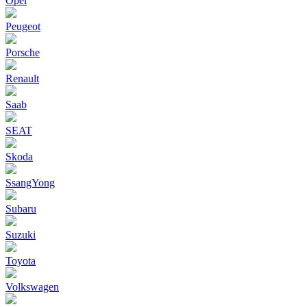
Opel
Peugeot
Porsche
Renault
Saab
SEAT
Skoda
SsangYong
Subaru
Suzuki
Toyota
Volkswagen