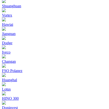
Shuanghuan
Vortex
Hawtai
Jiangnan
Dodge
Iveco
Changan
FSO Polanez
Huanghal
Lotus
HINO 300
Doninvest