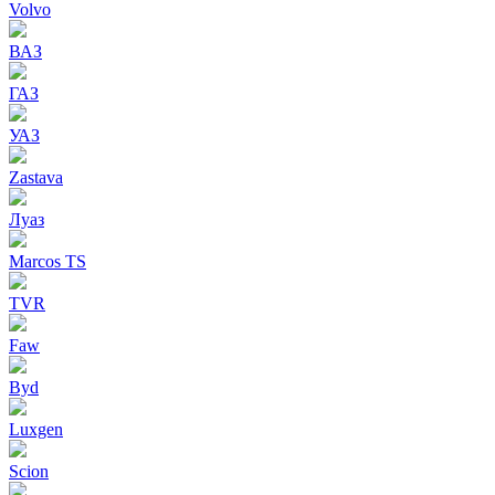
Volvo
ВАЗ
ГАЗ
УАЗ
Zastava
Луаз
Marcos TS
TVR
Faw
Byd
Luxgen
Scion