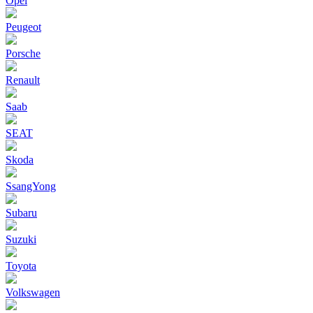
Opel
Peugeot
Porsche
Renault
Saab
SEAT
Skoda
SsangYong
Subaru
Suzuki
Toyota
Volkswagen