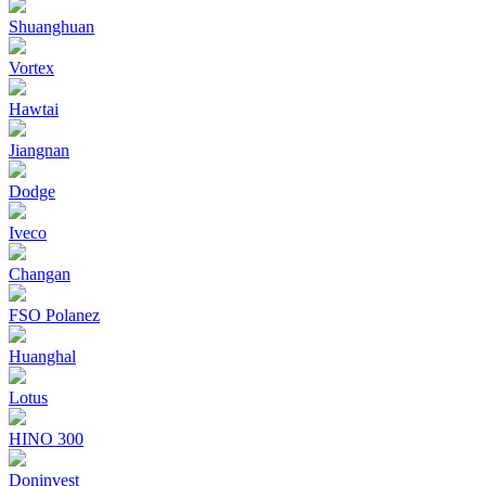
Shuanghuan
Vortex
Hawtai
Jiangnan
Dodge
Iveco
Changan
FSO Polanez
Huanghal
Lotus
HINO 300
Doninvest