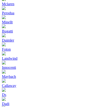
Mclaren
Perodua
Minellt
Bugatti
Daimler
Foton
Landwind
Innocenti
Maybach
Callaway
Ds
Dadi