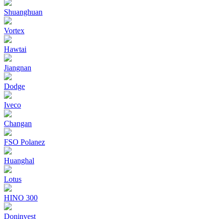
Shuanghuan
Vortex
Hawtai
Jiangnan
Dodge
Iveco
Changan
FSO Polanez
Huanghal
Lotus
HINO 300
Doninvest