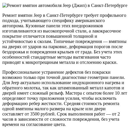
Ремонт вмятин Jeep в Санкт-Петербурге требует профильного
подхода, учитывающего специфику американского
автопрома. Кузовные панели этих внедорожников
изготавливаются из высокопрочной стали, а лакокрасочное
покрытие отличается повышенной толщиной и
устойчивостью к сколам. Типичные повреждения — вмятины
на дверях от ударов на парковке, деформация порогов после
бездорожья и повреждения крыльев от града. Без учета этих
особенностей стандартные методы вытягивания часто
приводят к микротрещинам металла и отслоению краски.
Профессиональное устранение дефектов без покраски
возможно только при точной диагностике геометрии панели.
Для Jeep актуально использование индукционного нагрева и
обратного молотка, так как штампованный металл капотов и
дверей имеет сложный рельеф. Мастера с опытом более 10 лет
определяют точку приложения усилия, чтобы исключить
деформацию ребер жесткости. Средняя стоимость ремонта
одной вмятины малого размера на крыле или двери
составляет от 3500 рублей. Срок выполнения работ — от 2
часов в зависимости от сложности повреждения, без учета
времени на согласование цвета.