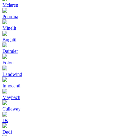
Mclaren
Perodua
Minellt
Bugatti
Daimler
Foton
Landwind
Innocenti
Maybach
Callaway
Ds
Dadi