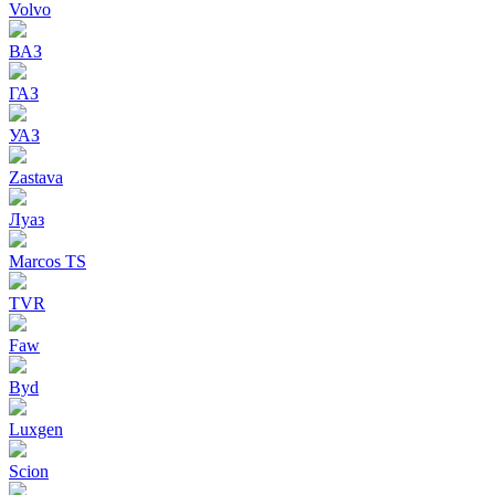
Volvo
ВАЗ
ГАЗ
УАЗ
Zastava
Луаз
Marcos TS
TVR
Faw
Byd
Luxgen
Scion