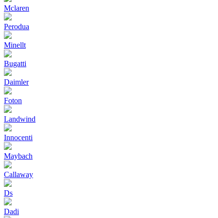
Mclaren
Perodua
Minellt
Bugatti
Daimler
Foton
Landwind
Innocenti
Maybach
Callaway
Ds
Dadi