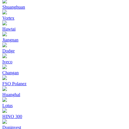
Shuanghuan
Vortex
Hawtai
Jiangnan
Dodge
Iveco
Changan
FSO Polanez
Huanghal
Lotus
HINO 300
Doninvest