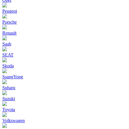
Opel
Peugeot
Porsche
Renault
Saab
SEAT
Skoda
SsangYong
Subaru
Suzuki
Toyota
Volkswagen