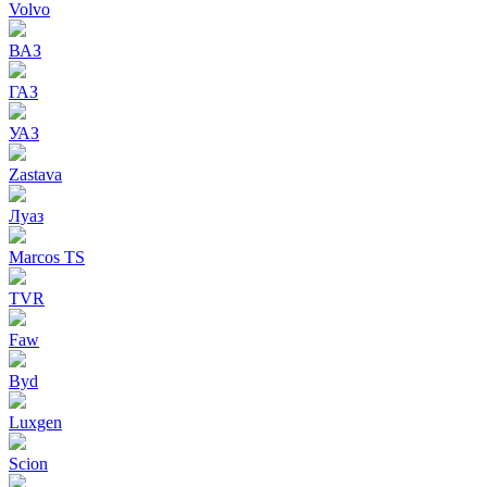
Volvo
ВАЗ
ГАЗ
УАЗ
Zastava
Луаз
Marcos TS
TVR
Faw
Byd
Luxgen
Scion