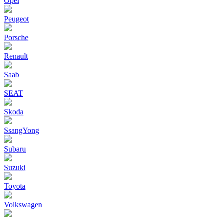
Opel
Peugeot
Porsche
Renault
Saab
SEAT
Skoda
SsangYong
Subaru
Suzuki
Toyota
Volkswagen