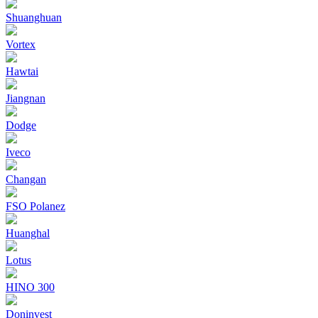
Shuanghuan
Vortex
Hawtai
Jiangnan
Dodge
Iveco
Changan
FSO Polanez
Huanghal
Lotus
HINO 300
Doninvest