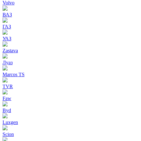
Volvo
ВАЗ
ГАЗ
УАЗ
Zastava
Луаз
Marcos TS
TVR
Faw
Byd
Luxgen
Scion