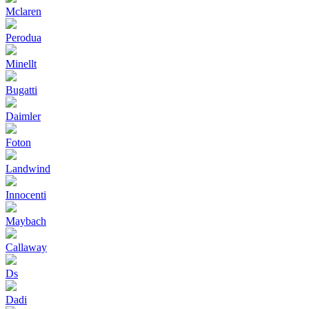
Mclaren
Perodua
Minellt
Bugatti
Daimler
Foton
Landwind
Innocenti
Maybach
Callaway
Ds
Dadi