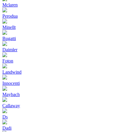
Mclaren
Perodua
Minellt
Bugatti
Daimler
Foton
Landwind
Innocenti
Maybach
Callaway
Ds
Dadi