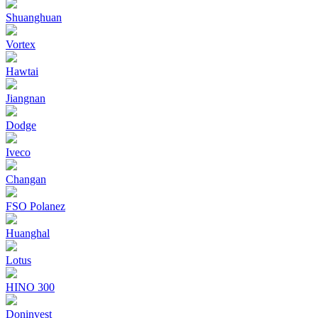
Shuanghuan
Vortex
Hawtai
Jiangnan
Dodge
Iveco
Changan
FSO Polanez
Huanghal
Lotus
HINO 300
Doninvest