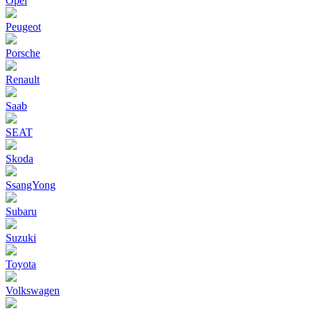
Opel
Peugeot
Porsche
Renault
Saab
SEAT
Skoda
SsangYong
Subaru
Suzuki
Toyota
Volkswagen