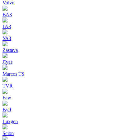
Volvo
ВАЗ
ГАЗ
УАЗ
Zastava
Луаз
Marcos TS
TVR
Faw
Byd
Luxgen
Scion