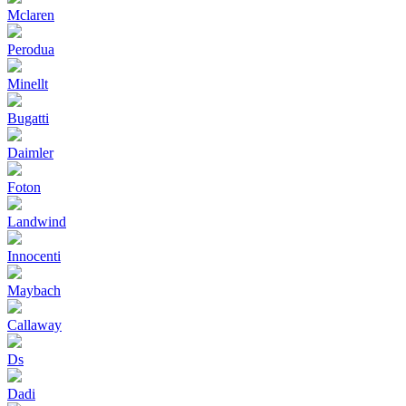
Mclaren
Perodua
Minellt
Bugatti
Daimler
Foton
Landwind
Innocenti
Maybach
Callaway
Ds
Dadi