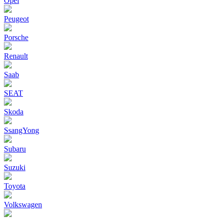
Opel
Peugeot
Porsche
Renault
Saab
SEAT
Skoda
SsangYong
Subaru
Suzuki
Toyota
Volkswagen