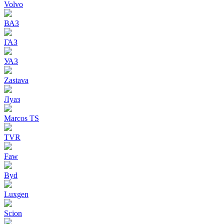
Volvo
ВАЗ
ГАЗ
УАЗ
Zastava
Луаз
Marcos TS
TVR
Faw
Byd
Luxgen
Scion