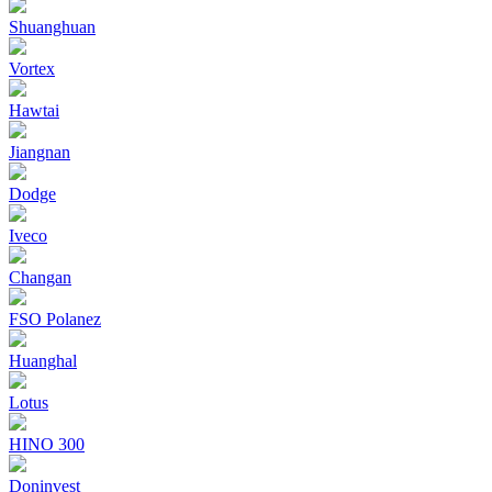
Shuanghuan
Vortex
Hawtai
Jiangnan
Dodge
Iveco
Changan
FSO Polanez
Huanghal
Lotus
HINO 300
Doninvest