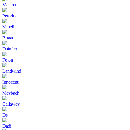
Mclaren
Perodua
Minellt
Bugatti
Daimler
Foton
Landwind
Innocenti
Maybach
Callaway
Ds
Dadi