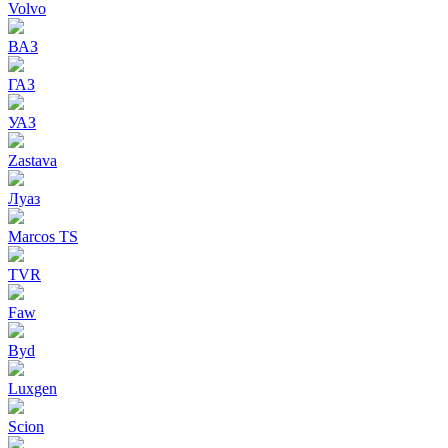
Volvo
ВАЗ
ГАЗ
УАЗ
Zastava
Луаз
Marcos TS
TVR
Faw
Byd
Luxgen
Scion