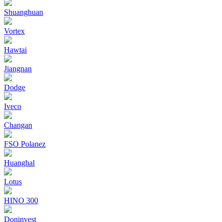
Shuanghuan
Vortex
Hawtai
Jiangnan
Dodge
Iveco
Changan
FSO Polanez
Huanghal
Lotus
HINO 300
Doninvest