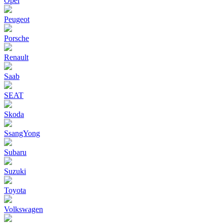
Opel
Peugeot
Porsche
Renault
Saab
SEAT
Skoda
SsangYong
Subaru
Suzuki
Toyota
Volkswagen