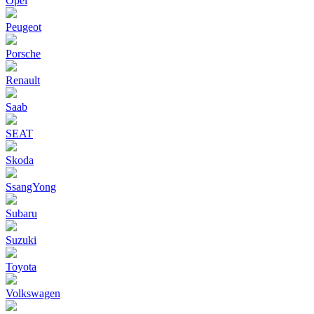
Opel
Peugeot
Porsche
Renault
Saab
SEAT
Skoda
SsangYong
Subaru
Suzuki
Toyota
Volkswagen