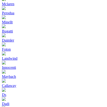
Mclaren
Perodua
Minellt
Bugatti
Daimler
Foton
Landwind
Innocenti
Maybach
Callaway
Ds
Dadi