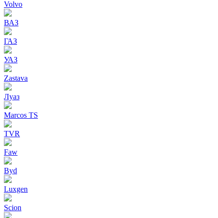
Volvo
ВАЗ
ГАЗ
УАЗ
Zastava
Луаз
Marcos TS
TVR
Faw
Byd
Luxgen
Scion