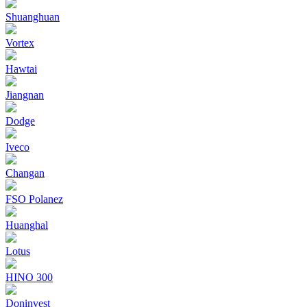
Shuanghuan
Vortex
Hawtai
Jiangnan
Dodge
Iveco
Changan
FSO Polanez
Huanghal
Lotus
HINO 300
Doninvest