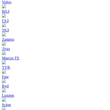
Volvo
ВАЗ
ГАЗ
УАЗ
Zastava
Луаз
Marcos TS
TVR
Faw
Byd
Luxgen
Scion