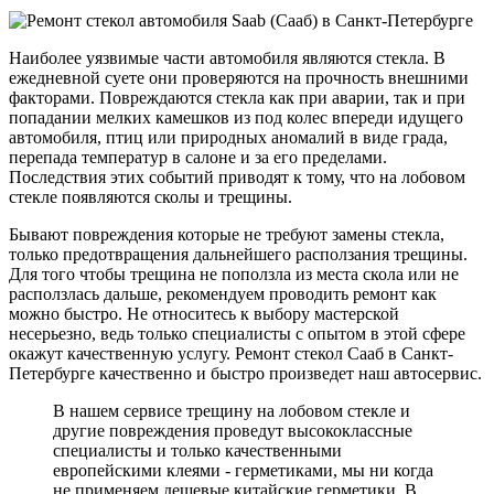
Наиболее уязвимые части автомобиля являются стекла. В
ежедневной суете они проверяются на прочность внешними
факторами. Повреждаются стекла как при аварии, так и при
попадании мелких камешков из под колес впереди идущего
автомобиля, птиц или природных аномалий в виде града,
перепада температур в салоне и за его пределами.
Последствия этих событий приводят к тому, что на лобовом
стекле появляются сколы и трещины.
Бывают повреждения которые не требуют замены стекла,
только предотвращения дальнейшего расползания трещины.
Для того чтобы трещина не поползла из места скола или не
расползлась дальше, рекомендуем проводить ремонт как
можно быстро. Не относитесь к выбору мастерской
несерьезно, ведь только специалисты с опытом в этой сфере
окажут качественную услугу. Ремонт стекол Сааб в Санкт-
Петербурге качественно и быстро произведет наш автосервис.
В нашем сервисе трещину на лобовом стекле и
другие повреждения проведут высококлассные
специалисты и только качественными
европейскими клеями - герметиками, мы ни когда
не применяем дешевые китайские герметики. В