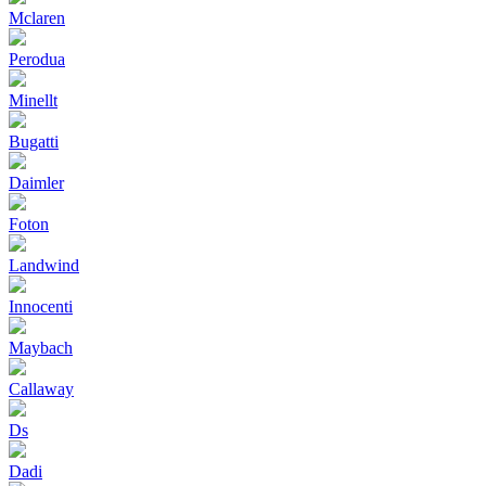
Mclaren
Perodua
Minellt
Bugatti
Daimler
Foton
Landwind
Innocenti
Maybach
Callaway
Ds
Dadi