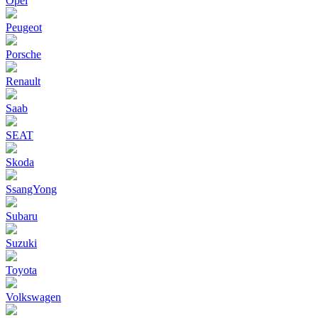
Opel
Peugeot
Porsche
Renault
Saab
SEAT
Skoda
SsangYong
Subaru
Suzuki
Toyota
Volkswagen