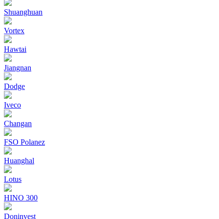
Shuanghuan
Vortex
Hawtai
Jiangnan
Dodge
Iveco
Changan
FSO Polanez
Huanghal
Lotus
HINO 300
Doninvest