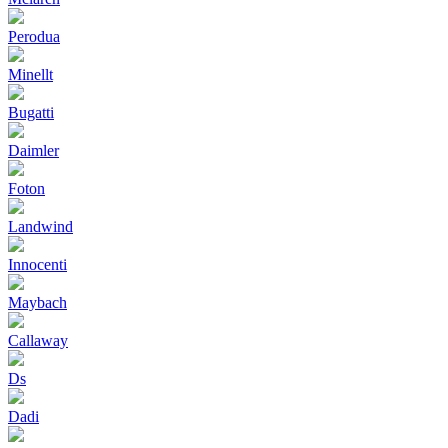
Perodua
Minellt
Bugatti
Daimler
Foton
Landwind
Innocenti
Maybach
Callaway
Ds
Dadi