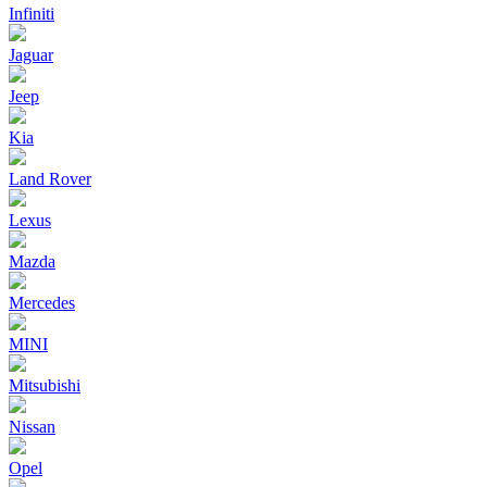
Infiniti
Jaguar
Jeep
Kia
Land Rover
Lexus
Mazda
Mercedes
MINI
Mitsubishi
Nissan
Opel