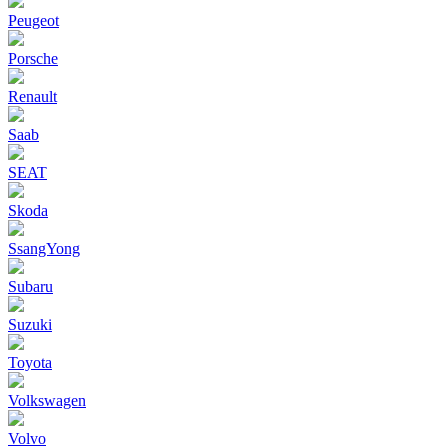
Peugeot
Porsche
Renault
Saab
SEAT
Skoda
SsangYong
Subaru
Suzuki
Toyota
Volkswagen
Volvo