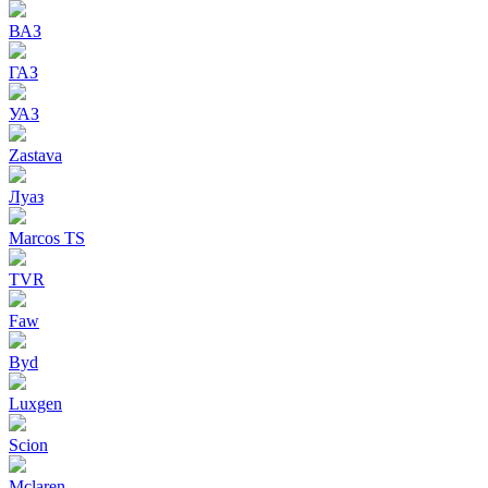
ВАЗ
ГАЗ
УАЗ
Zastava
Луаз
Marcos TS
TVR
Faw
Byd
Luxgen
Scion
Mclaren