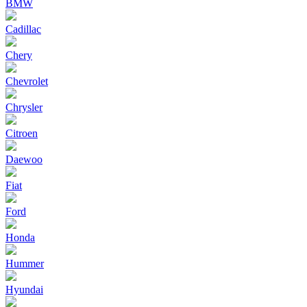
BMW
Cadillac
Chery
Chevrolet
Chrysler
Citroen
Daewoo
Fiat
Ford
Honda
Hummer
Hyundai