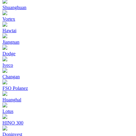
Shuanghuan
Vortex
Hawtai
Jiangnan
Dodge
Iveco
Changan
FSO Polanez
Huanghal
Lotus
HINO 300
Doninvest