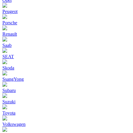
Opel
Peugeot
Porsche
Renault
Saab
SEAT
Skoda
SsangYong
Subaru
Suzuki
Toyota
Volkswagen