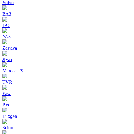
Volvo
ВАЗ
ГАЗ
УАЗ
Zastava
Луаз
Marcos TS
TVR
Faw
Byd
Luxgen
Scion