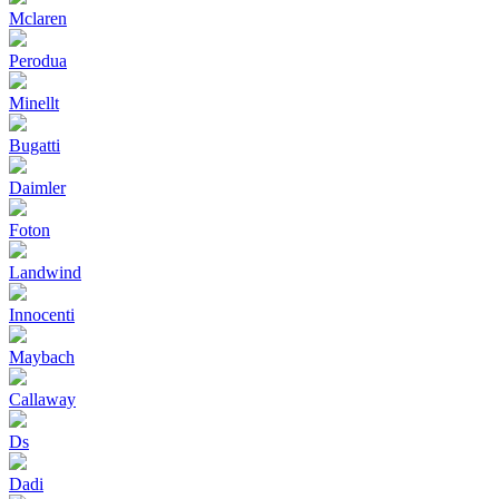
Mclaren
Perodua
Minellt
Bugatti
Daimler
Foton
Landwind
Innocenti
Maybach
Callaway
Ds
Dadi