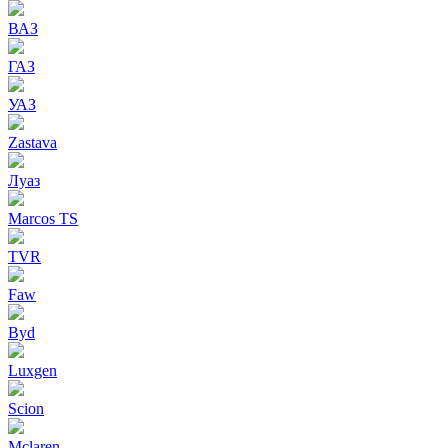
ВАЗ
ГАЗ
УАЗ
Zastava
Луаз
Marcos TS
TVR
Faw
Byd
Luxgen
Scion
Mclaren