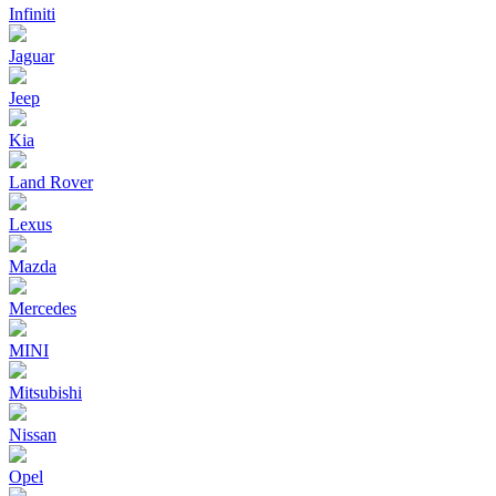
Infiniti
Jaguar
Jeep
Kia
Land Rover
Lexus
Mazda
Mercedes
MINI
Mitsubishi
Nissan
Opel