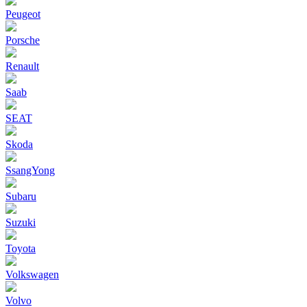
Peugeot
Porsche
Renault
Saab
SEAT
Skoda
SsangYong
Subaru
Suzuki
Toyota
Volkswagen
Volvo