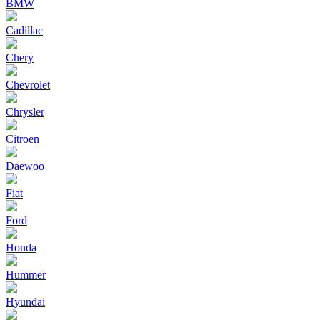
BMW
Cadillac
Chery
Chevrolet
Chrysler
Citroen
Daewoo
Fiat
Ford
Honda
Hummer
Hyundai