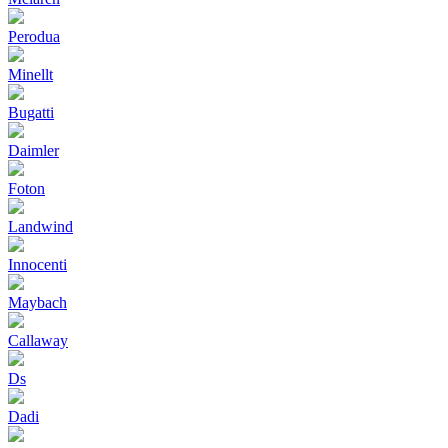
Perodua
Minellt
Bugatti
Daimler
Foton
Landwind
Innocenti
Maybach
Callaway
Ds
Dadi