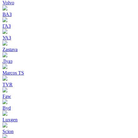
Volvo
ВАЗ
ГАЗ
УАЗ
Zastava
Луаз
Marcos TS
TVR
Faw
Byd
Luxgen
Scion