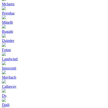
Mclaren
Perodua
Minellt
Bugatti
Daimler
Foton
Landwind
Innocenti
Maybach
Callaway
Ds
Dadi