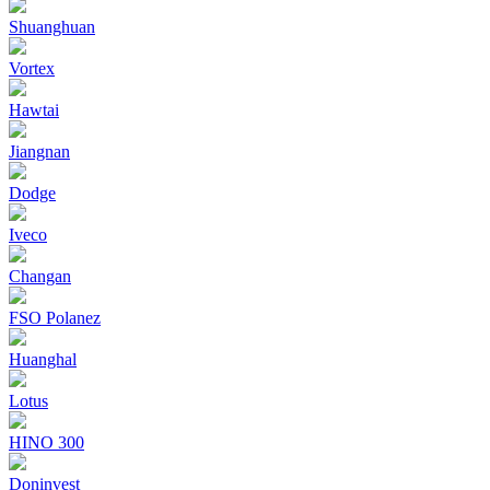
Shuanghuan
Vortex
Hawtai
Jiangnan
Dodge
Iveco
Changan
FSO Polanez
Huanghal
Lotus
HINO 300
Doninvest