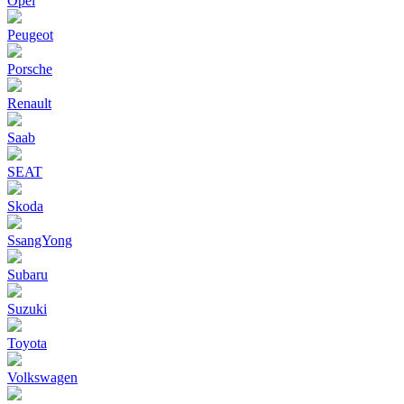
Opel
Peugeot
Porsche
Renault
Saab
SEAT
Skoda
SsangYong
Subaru
Suzuki
Toyota
Volkswagen