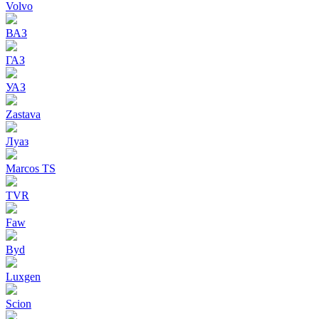
Volvo
ВАЗ
ГАЗ
УАЗ
Zastava
Луаз
Marcos TS
TVR
Faw
Byd
Luxgen
Scion