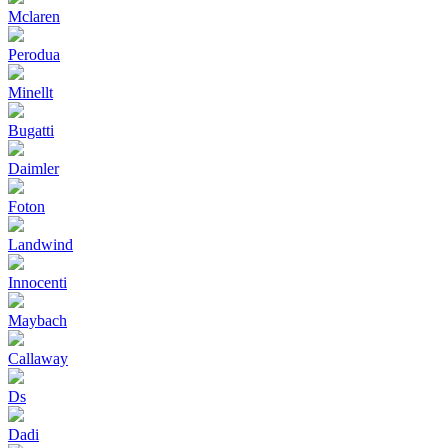
Mclaren
Perodua
Minellt
Bugatti
Daimler
Foton
Landwind
Innocenti
Maybach
Callaway
Ds
Dadi