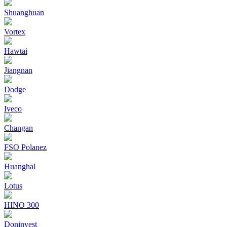
Shuanghuan
Vortex
Hawtai
Jiangnan
Dodge
Iveco
Changan
FSO Polanez
Huanghal
Lotus
HINO 300
Doninvest