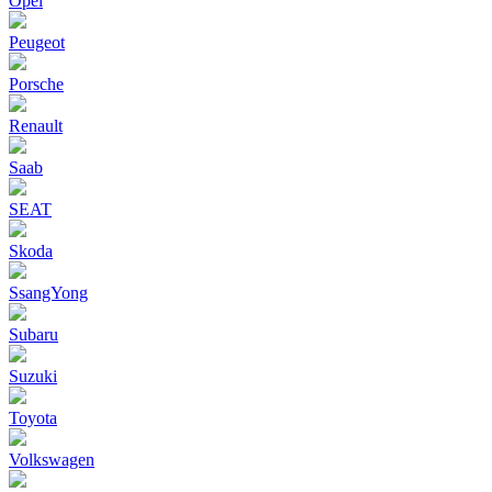
Opel
Peugeot
Porsche
Renault
Saab
SEAT
Skoda
SsangYong
Subaru
Suzuki
Toyota
Volkswagen