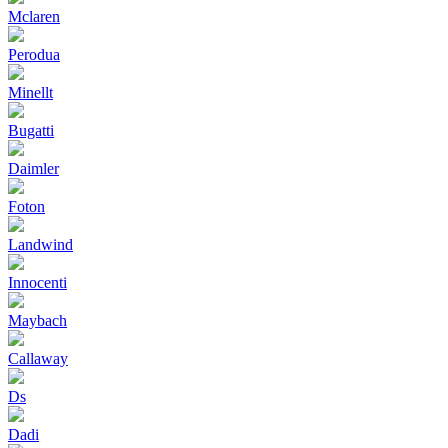
Mclaren
Perodua
Minellt
Bugatti
Daimler
Foton
Landwind
Innocenti
Maybach
Callaway
Ds
Dadi