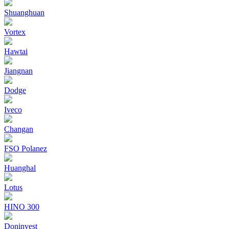
Shuanghuan
Vortex
Hawtai
Jiangnan
Dodge
Iveco
Changan
FSO Polanez
Huanghal
Lotus
HINO 300
Doninvest