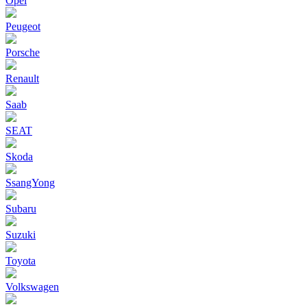
Opel
Peugeot
Porsche
Renault
Saab
SEAT
Skoda
SsangYong
Subaru
Suzuki
Toyota
Volkswagen