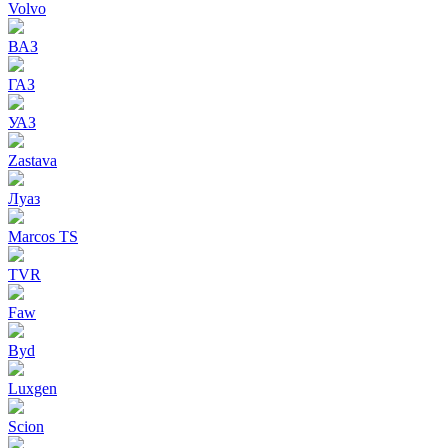
Volvo
ВАЗ
ГАЗ
УАЗ
Zastava
Луаз
Marcos TS
TVR
Faw
Byd
Luxgen
Scion