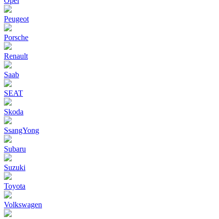
Opel
Peugeot
Porsche
Renault
Saab
SEAT
Skoda
SsangYong
Subaru
Suzuki
Toyota
Volkswagen