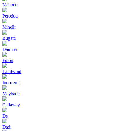
Mclaren
Perodua
Minellt
Bugatti
Daimler
Foton
Landwind
Innocenti
Maybach
Callaway
Ds
Dadi