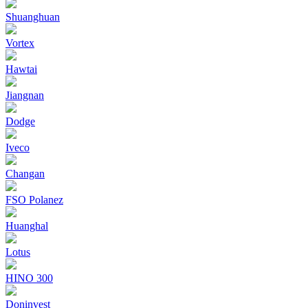
Shuanghuan
Vortex
Hawtai
Jiangnan
Dodge
Iveco
Changan
FSO Polanez
Huanghal
Lotus
HINO 300
Doninvest