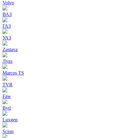
Volvo
ВАЗ
ГАЗ
УАЗ
Zastava
Луаз
Marcos TS
TVR
Faw
Byd
Luxgen
Scion