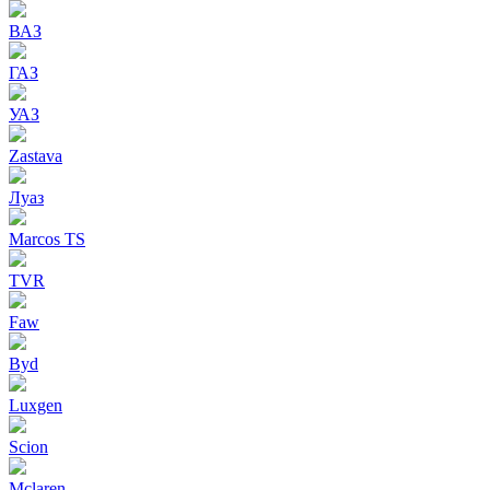
ВАЗ
ГАЗ
УАЗ
Zastava
Луаз
Marcos TS
TVR
Faw
Byd
Luxgen
Scion
Mclaren