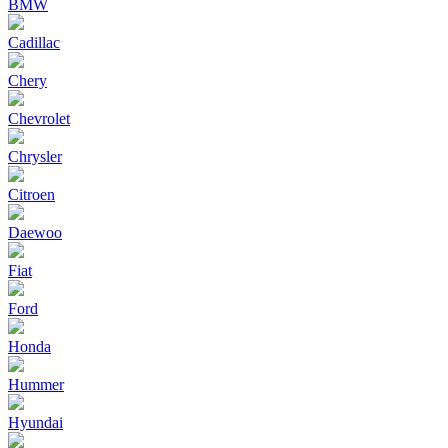
BMW
Cadillac
Chery
Chevrolet
Chrysler
Citroen
Daewoo
Fiat
Ford
Honda
Hummer
Hyundai