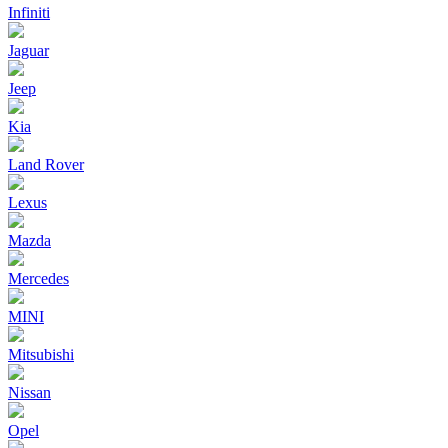
Infiniti
Jaguar
Jeep
Kia
Land Rover
Lexus
Mazda
Mercedes
MINI
Mitsubishi
Nissan
Opel