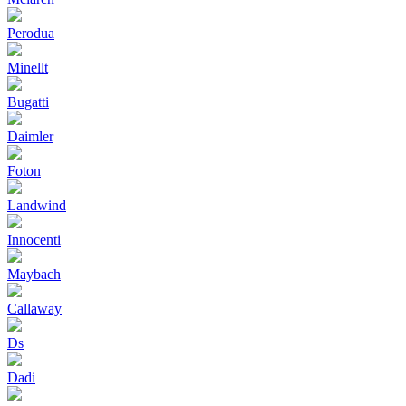
Perodua
Minellt
Bugatti
Daimler
Foton
Landwind
Innocenti
Maybach
Callaway
Ds
Dadi