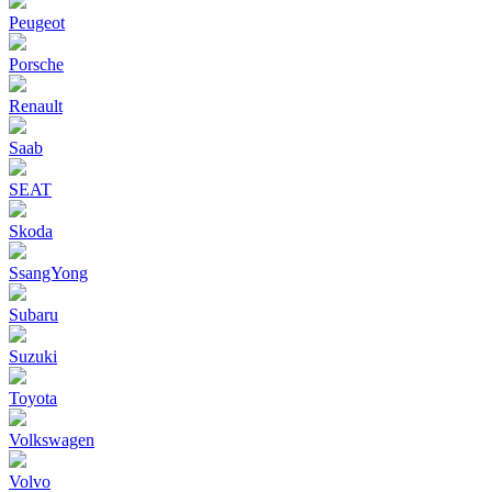
Peugeot
Porsche
Renault
Saab
SEAT
Skoda
SsangYong
Subaru
Suzuki
Toyota
Volkswagen
Volvo