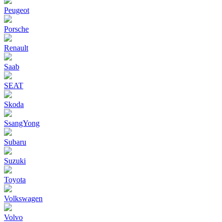
Peugeot
Porsche
Renault
Saab
SEAT
Skoda
SsangYong
Subaru
Suzuki
Toyota
Volkswagen
Volvo