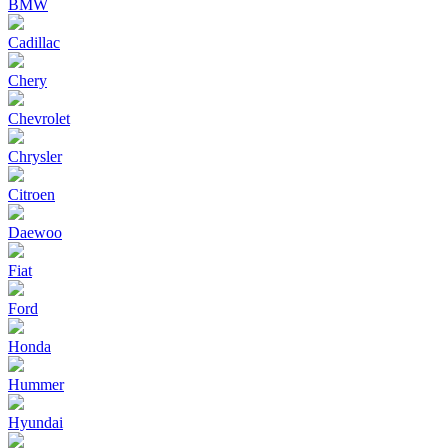
BMW
Cadillac
Chery
Chevrolet
Chrysler
Citroen
Daewoo
Fiat
Ford
Honda
Hummer
Hyundai