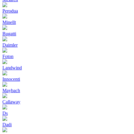
Perodua
Minellt
Bugatti
Daimler
Foton
Landwind
Innocenti
Maybach
Callaway
Ds
Dadi