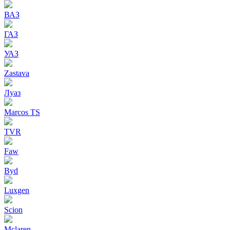
ВАЗ
ГАЗ
УАЗ
Zastava
Луаз
Marcos TS
TVR
Faw
Byd
Luxgen
Scion
Mclaren