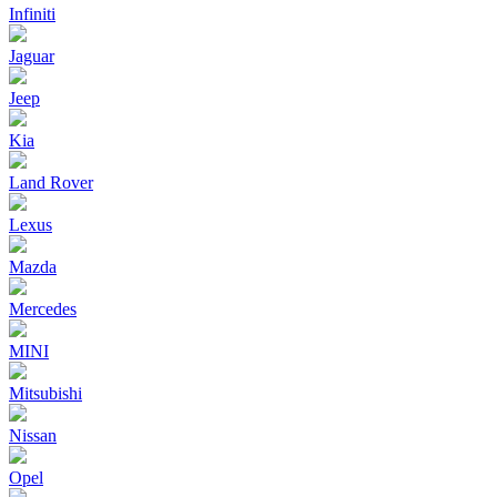
Infiniti
Jaguar
Jeep
Kia
Land Rover
Lexus
Mazda
Mercedes
MINI
Mitsubishi
Nissan
Opel