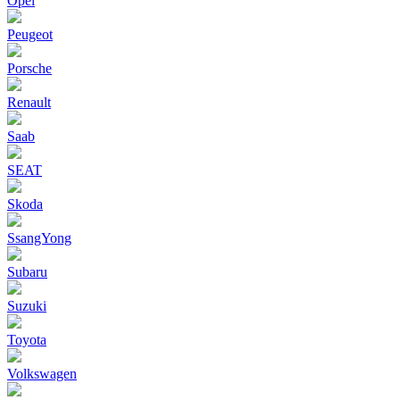
Opel
Peugeot
Porsche
Renault
Saab
SEAT
Skoda
SsangYong
Subaru
Suzuki
Toyota
Volkswagen