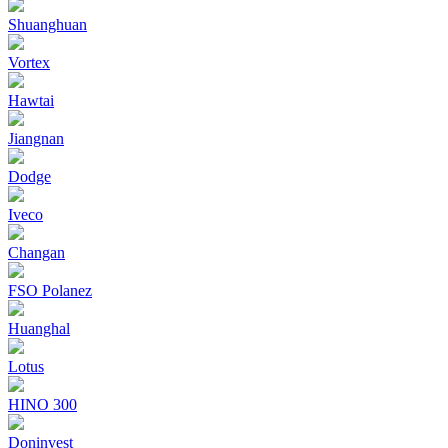
Shuanghuan
Vortex
Hawtai
Jiangnan
Dodge
Iveco
Changan
FSO Polanez
Huanghal
Lotus
HINO 300
Doninvest