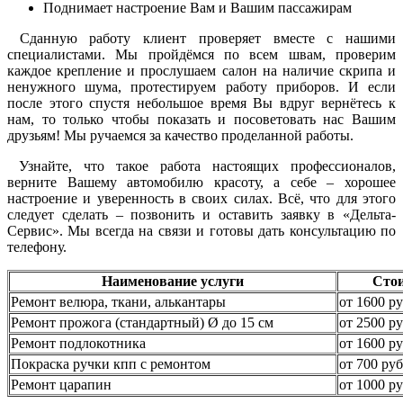
Поднимает настроение Вам и Вашим пассажирам
Сданную работу клиент проверяет вместе с нашими
специалистами. Мы пройдёмся по всем швам, проверим
каждое крепление и прослушаем салон на наличие скрипа и
ненужного шума, протестируем работу приборов. И если
после этого спустя небольшое время Вы вдруг вернётесь к
нам, то только чтобы показать и посоветовать нас Вашим
друзьям! Мы ручаемся за качество проделанной работы.
Узнайте, что такое работа настоящих профессионалов,
верните Вашему автомобилю красоту, а себе – хорошее
настроение и уверенность в своих силах. Всё, что для этого
следует сделать – позвонить и оставить заявку в «Дельта-
Сервис». Мы всегда на связи и готовы дать консультацию по
телефону.
Наименование услуги
Сто
Ремонт велюра, ткани, алькантары
от 1600 ру
Ремонт прожога (стандартный) Ø до 15 см
от 2500 ру
Ремонт подлокотника
от 1600 ру
Покраска ручки кпп с ремонтом
от 700 руб
Ремонт царапин
от 1000 ру