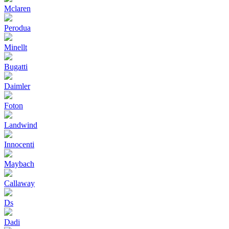
Mclaren
Perodua
Minellt
Bugatti
Daimler
Foton
Landwind
Innocenti
Maybach
Callaway
Ds
Dadi