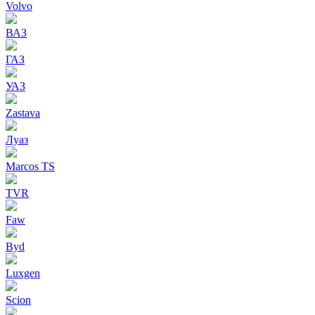
Volvo
ВАЗ
ГАЗ
УАЗ
Zastava
Луаз
Marcos TS
TVR
Faw
Byd
Luxgen
Scion