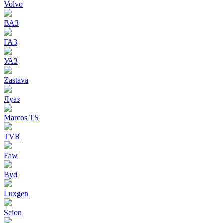
Volvo
ВАЗ
ГАЗ
УАЗ
Zastava
Луаз
Marcos TS
TVR
Faw
Byd
Luxgen
Scion