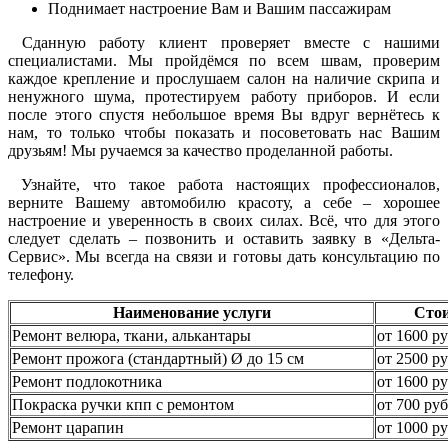
Поднимает настроение Вам и Вашим пассажирам
Сданную работу клиент проверяет вместе с нашими
специалистами. Мы пройдёмся по всем швам, проверим
каждое крепление и прослушаем салон на наличие скрипа и
ненужного шума, протестируем работу приборов. И если
после этого спустя небольшое время Вы вдруг вернётесь к
нам, то только чтобы показать и посоветовать нас Вашим
друзьям! Мы ручаемся за качество проделанной работы.
Узнайте, что такое работа настоящих профессионалов,
верните Вашему автомобилю красоту, а себе – хорошее
настроение и уверенность в своих силах. Всё, что для этого
следует сделать – позвонить и оставить заявку в «Дельта-
Сервис». Мы всегда на связи и готовы дать консультацию по
телефону.
Наименование услуги
Сто
Ремонт велюра, ткани, алькантары
от 1600 ру
Ремонт прожога (стандартный) Ø до 15 см
от 2500 ру
Ремонт подлокотника
от 1600 ру
Покраска ручки кпп с ремонтом
от 700 руб
Ремонт царапин
от 1000 ру