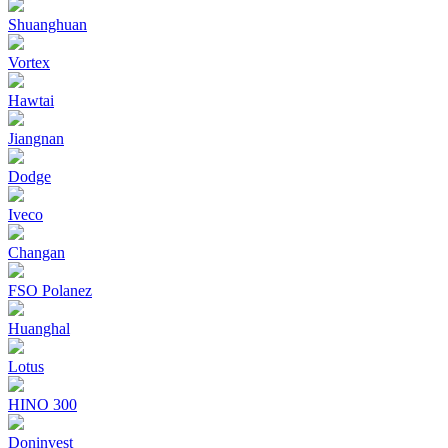
Shuanghuan
Vortex
Hawtai
Jiangnan
Dodge
Iveco
Changan
FSO Polanez
Huanghal
Lotus
HINO 300
Doninvest