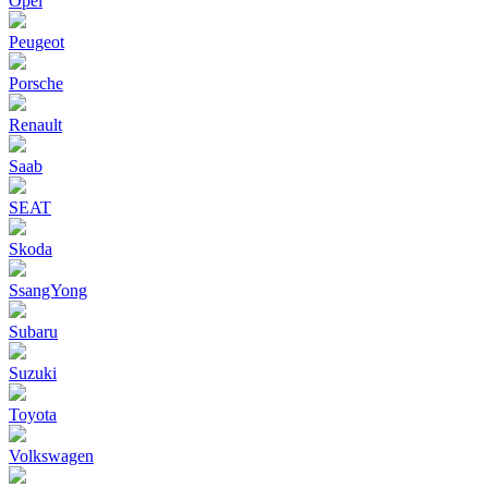
Opel
Peugeot
Porsche
Renault
Saab
SEAT
Skoda
SsangYong
Subaru
Suzuki
Toyota
Volkswagen