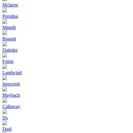
Mclaren
Perodua
Minellt
Bugatti
Daimler
Foton
Landwind
Innocenti
Maybach
Callaway
Ds
Dadi