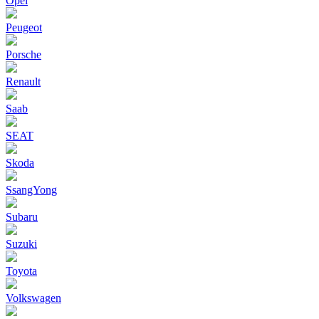
Opel
Peugeot
Porsche
Renault
Saab
SEAT
Skoda
SsangYong
Subaru
Suzuki
Toyota
Volkswagen