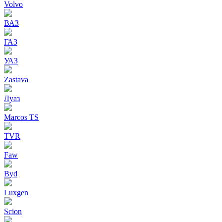
Volvo
ВАЗ
ГАЗ
УАЗ
Zastava
Луаз
Marcos TS
TVR
Faw
Byd
Luxgen
Scion