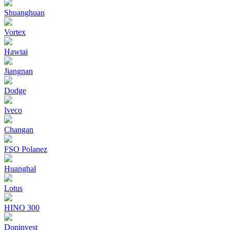
Shuanghuan
Vortex
Hawtai
Jiangnan
Dodge
Iveco
Changan
FSO Polanez
Huanghal
Lotus
HINO 300
Doninvest