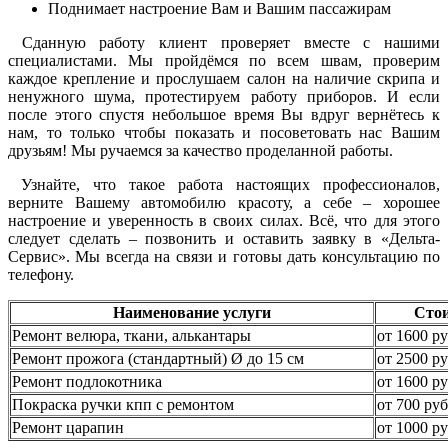
Поднимает настроение Вам и Вашим пассажирам
Сданную работу клиент проверяет вместе с нашими
специалистами. Мы пройдёмся по всем швам, проверим
каждое крепление и прослушаем салон на наличие скрипа и
ненужного шума, протестируем работу приборов. И если
после этого спустя небольшое время Вы вдруг вернётесь к
нам, то только чтобы показать и посоветовать нас Вашим
друзьям! Мы ручаемся за качество проделанной работы.
Узнайте, что такое работа настоящих профессионалов,
верните Вашему автомобилю красоту, а себе – хорошее
настроение и уверенность в своих силах. Всё, что для этого
следует сделать – позвонить и оставить заявку в «Дельта-
Сервис». Мы всегда на связи и готовы дать консультацию по
телефону.
Наименование услуги
Сто
Ремонт велюра, ткани, алькантары
от 1600 ру
Ремонт прожога (стандартный) Ø до 15 см
от 2500 ру
Ремонт подлокотника
от 1600 ру
Покраска ручки кпп с ремонтом
от 700 руб
Ремонт царапин
от 1000 ру