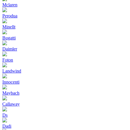
Mclaren
Perodua
Minellt
Bugatti
Daimler
Foton
Landwind
Innocenti
Maybach
Callaway
Ds
Dadi