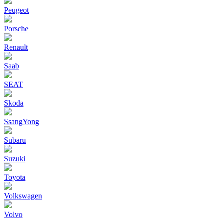
Peugeot
Porsche
Renault
Saab
SEAT
Skoda
SsangYong
Subaru
Suzuki
Toyota
Volkswagen
Volvo