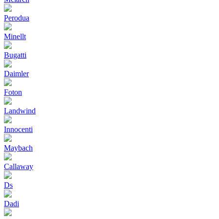
Perodua
Minellt
Bugatti
Daimler
Foton
Landwind
Innocenti
Maybach
Callaway
Ds
Dadi