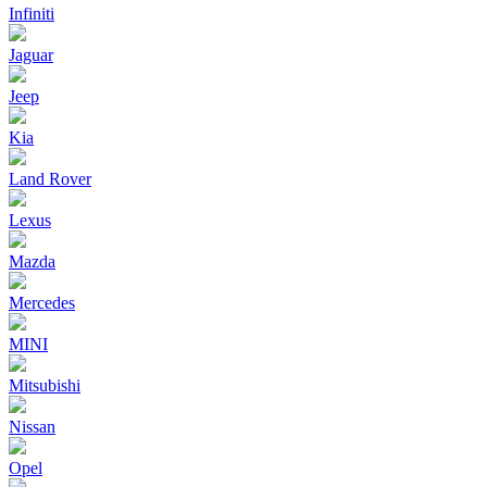
Infiniti
Jaguar
Jeep
Kia
Land Rover
Lexus
Mazda
Mercedes
MINI
Mitsubishi
Nissan
Opel