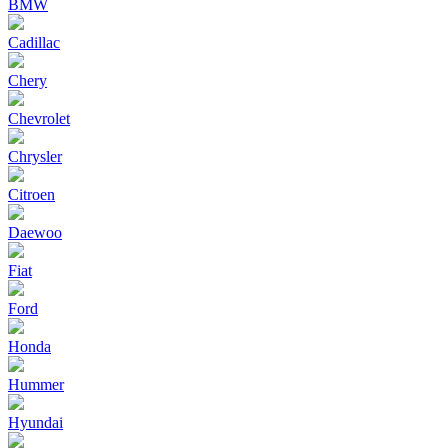
BMW
Cadillac
Chery
Chevrolet
Chrysler
Citroen
Daewoo
Fiat
Ford
Honda
Hummer
Hyundai