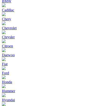
BMW
Cadillac
Chery
Chevrolet
Chrysler
Citroen
Daewoo
Fiat
Ford
Honda
Hummer
Hyundai