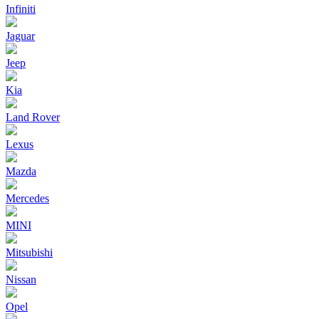
Infiniti
Jaguar
Jeep
Kia
Land Rover
Lexus
Mazda
Mercedes
MINI
Mitsubishi
Nissan
Opel