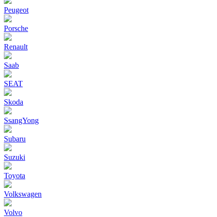
Peugeot
Porsche
Renault
Saab
SEAT
Skoda
SsangYong
Subaru
Suzuki
Toyota
Volkswagen
Volvo