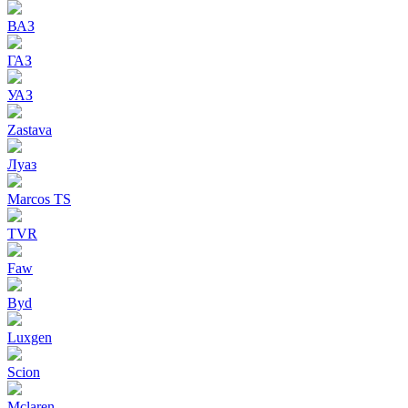
ВАЗ
ГАЗ
УАЗ
Zastava
Луаз
Marcos TS
TVR
Faw
Byd
Luxgen
Scion
Mclaren