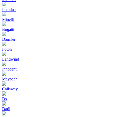
Perodua
Minellt
Bugatti
Daimler
Foton
Landwind
Innocenti
Maybach
Callaway
Ds
Dadi