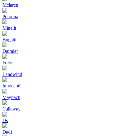
Mclaren
Perodua
Minellt
Bugatti
Daimler
Foton
Landwind
Innocenti
Maybach
Callaway
Ds
Dadi