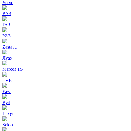
Volvo
ВАЗ
ГАЗ
УАЗ
Zastava
Луаз
Marcos TS
TVR
Faw
Byd
Luxgen
Scion