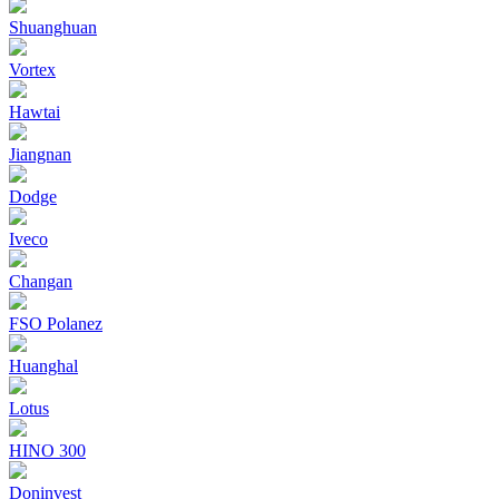
Shuanghuan
Vortex
Hawtai
Jiangnan
Dodge
Iveco
Changan
FSO Polanez
Huanghal
Lotus
HINO 300
Doninvest