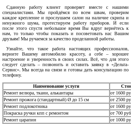
Сданную работу клиент проверяет вместе с нашими
специалистами. Мы пройдёмся по всем швам, проверим
каждое крепление и прослушаем салон на наличие скрипа и
ненужного шума, протестируем работу приборов. И если
после этого спустя небольшое время Вы вдруг вернётесь к
нам, то только чтобы показать и посоветовать нас Вашим
друзьям! Мы ручаемся за качество проделанной работы.
Узнайте, что такое работа настоящих профессионалов,
верните Вашему автомобилю красоту, а себе – хорошее
настроение и уверенность в своих силах. Всё, что для этого
следует сделать – позвонить и оставить заявку в «Дельта-
Сервис». Мы всегда на связи и готовы дать консультацию по
телефону.
Наименование услуги
Сто
Ремонт велюра, ткани, алькантары
от 1600 ру
Ремонт прожога (стандартный) Ø до 15 см
от 2500 ру
Ремонт подлокотника
от 1600 ру
Покраска ручки кпп с ремонтом
от 700 руб
Ремонт царапин
от 1000 ру