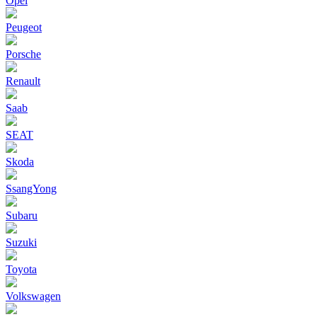
Opel
Peugeot
Porsche
Renault
Saab
SEAT
Skoda
SsangYong
Subaru
Suzuki
Toyota
Volkswagen