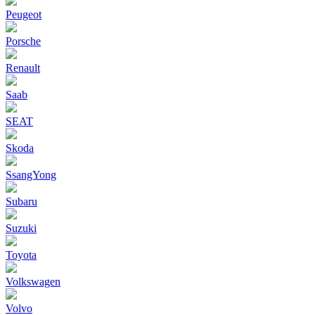
Peugeot
Porsche
Renault
Saab
SEAT
Skoda
SsangYong
Subaru
Suzuki
Toyota
Volkswagen
Volvo