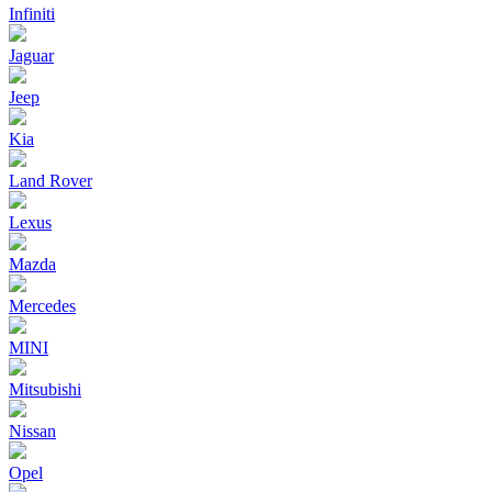
Infiniti
Jaguar
Jeep
Kia
Land Rover
Lexus
Mazda
Mercedes
MINI
Mitsubishi
Nissan
Opel