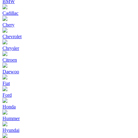
BMW
Cadillac
Chery
Chevrolet
Chrysler
Citroen
Daewoo
Fiat
Ford
Honda
Hummer
Hyundai