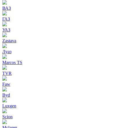
ВАЗ
ГАЗ
УАЗ
Zastava
Луаз
Marcos TS
TVR
Faw
Byd
Luxgen
Scion
Mclaren