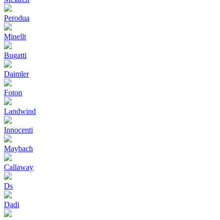
Perodua
Minellt
Bugatti
Daimler
Foton
Landwind
Innocenti
Maybach
Callaway
Ds
Dadi