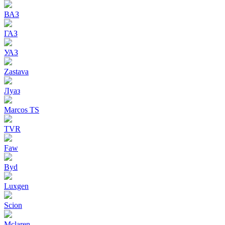
ВАЗ
ГАЗ
УАЗ
Zastava
Луаз
Marcos TS
TVR
Faw
Byd
Luxgen
Scion
Mclaren