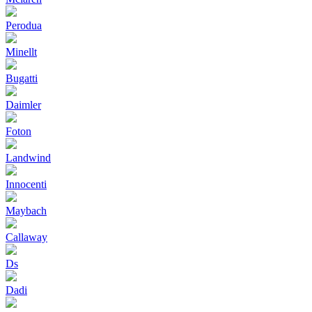
Perodua
Minellt
Bugatti
Daimler
Foton
Landwind
Innocenti
Maybach
Callaway
Ds
Dadi