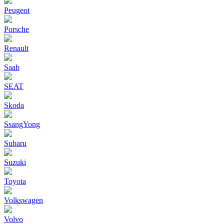
Peugeot
Porsche
Renault
Saab
SEAT
Skoda
SsangYong
Subaru
Suzuki
Toyota
Volkswagen
Volvo