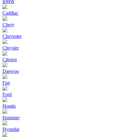
BMW
Cadillac
Chery
Chevrolet
Chrysler
Citroen
Daewoo
Fiat
Ford
Honda
Hummer
Hyundai