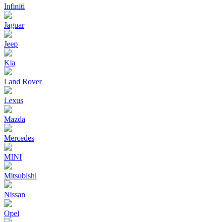
Infiniti
Jaguar
Jeep
Kia
Land Rover
Lexus
Mazda
Mercedes
MINI
Mitsubishi
Nissan
Opel