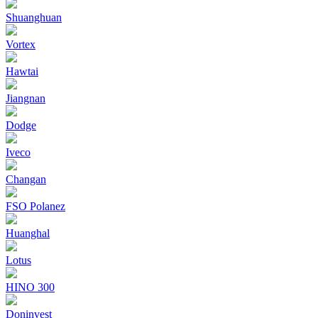
Shuanghuan
Vortex
Hawtai
Jiangnan
Dodge
Iveco
Changan
FSO Polanez
Huanghal
Lotus
HINO 300
Doninvest