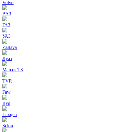
Volvo
ВАЗ
ГАЗ
УАЗ
Zastava
Луаз
Marcos TS
TVR
Faw
Byd
Luxgen
Scion