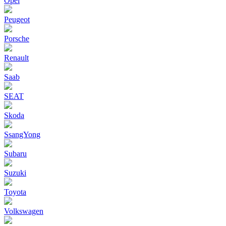
Opel
Peugeot
Porsche
Renault
Saab
SEAT
Skoda
SsangYong
Subaru
Suzuki
Toyota
Volkswagen