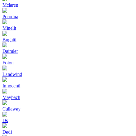
Mclaren
Perodua
Minellt
Bugatti
Daimler
Foton
Landwind
Innocenti
Maybach
Callaway
Ds
Dadi