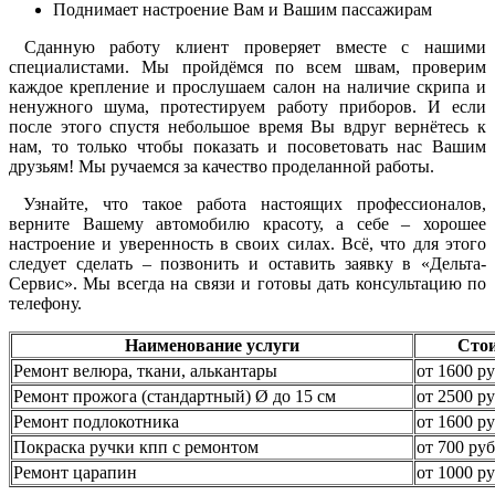
Поднимает настроение Вам и Вашим пассажирам
Сданную работу клиент проверяет вместе с нашими
специалистами. Мы пройдёмся по всем швам, проверим
каждое крепление и прослушаем салон на наличие скрипа и
ненужного шума, протестируем работу приборов. И если
после этого спустя небольшое время Вы вдруг вернётесь к
нам, то только чтобы показать и посоветовать нас Вашим
друзьям! Мы ручаемся за качество проделанной работы.
Узнайте, что такое работа настоящих профессионалов,
верните Вашему автомобилю красоту, а себе – хорошее
настроение и уверенность в своих силах. Всё, что для этого
следует сделать – позвонить и оставить заявку в «Дельта-
Сервис». Мы всегда на связи и готовы дать консультацию по
телефону.
Наименование услуги
Сто
Ремонт велюра, ткани, алькантары
от 1600 ру
Ремонт прожога (стандартный) Ø до 15 см
от 2500 ру
Ремонт подлокотника
от 1600 ру
Покраска ручки кпп с ремонтом
от 700 руб
Ремонт царапин
от 1000 ру