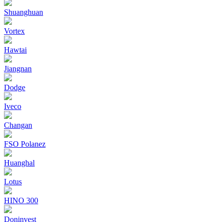
Shuanghuan
Vortex
Hawtai
Jiangnan
Dodge
Iveco
Changan
FSO Polanez
Huanghal
Lotus
HINO 300
Doninvest