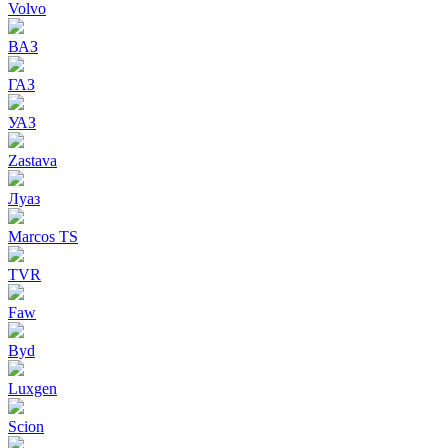
Volvo
ВАЗ
ГАЗ
УАЗ
Zastava
Луаз
Marcos TS
TVR
Faw
Byd
Luxgen
Scion