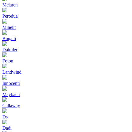
Mclaren
Perodua
Minellt
Bugatti
Daimler
Foton
Landwind
Innocenti
Maybach
Callaway
Ds
Dadi