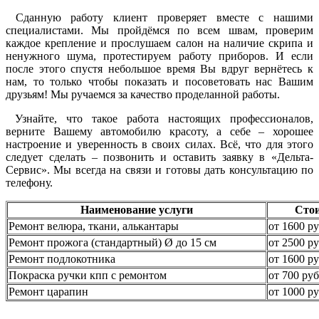
Сданную работу клиент проверяет вместе с нашими
специалистами. Мы пройдёмся по всем швам, проверим
каждое крепление и прослушаем салон на наличие скрипа и
ненужного шума, протестируем работу приборов. И если
после этого спустя небольшое время Вы вдруг вернётесь к
нам, то только чтобы показать и посоветовать нас Вашим
друзьям! Мы ручаемся за качество проделанной работы.
Узнайте, что такое работа настоящих профессионалов,
верните Вашему автомобилю красоту, а себе – хорошее
настроение и уверенность в своих силах. Всё, что для этого
следует сделать – позвонить и оставить заявку в «Дельта-
Сервис». Мы всегда на связи и готовы дать консультацию по
телефону.
Наименование услуги
Сто
Ремонт велюра, ткани, алькантары
от 1600 ру
Ремонт прожога (стандартный) Ø до 15 см
от 2500 ру
Ремонт подлокотника
от 1600 ру
Покраска ручки кпп с ремонтом
от 700 руб
Ремонт царапин
от 1000 ру