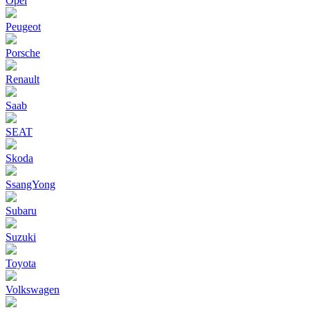
Opel
Peugeot
Porsche
Renault
Saab
SEAT
Skoda
SsangYong
Subaru
Suzuki
Toyota
Volkswagen