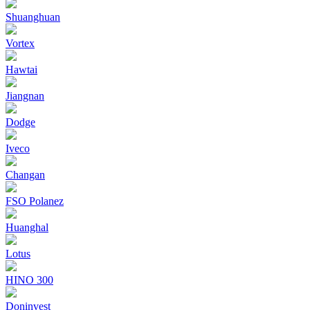
Shuanghuan
Vortex
Hawtai
Jiangnan
Dodge
Iveco
Changan
FSO Polanez
Huanghal
Lotus
HINO 300
Doninvest