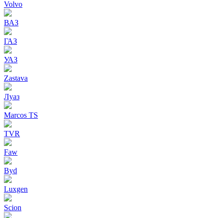
Volvo
ВАЗ
ГАЗ
УАЗ
Zastava
Луаз
Marcos TS
TVR
Faw
Byd
Luxgen
Scion