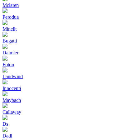
Mclaren
Perodua
Minellt
Bugatti
Daimler
Foton
Landwind
Innocenti
Maybach
Callaway
Ds
Dadi