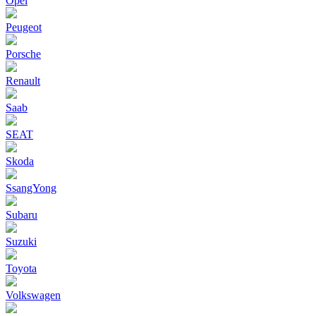
Opel
Peugeot
Porsche
Renault
Saab
SEAT
Skoda
SsangYong
Subaru
Suzuki
Toyota
Volkswagen