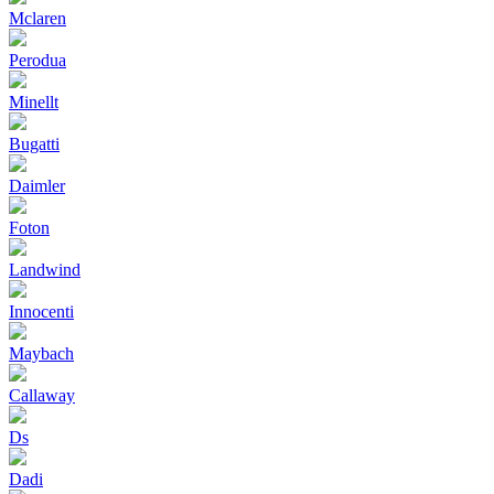
Mclaren
Perodua
Minellt
Bugatti
Daimler
Foton
Landwind
Innocenti
Maybach
Callaway
Ds
Dadi