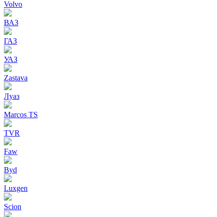
Volvo
ВАЗ
ГАЗ
УАЗ
Zastava
Луаз
Marcos TS
TVR
Faw
Byd
Luxgen
Scion