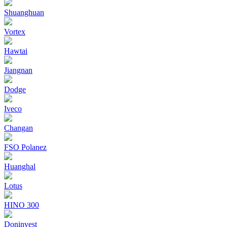
Shuanghuan
Vortex
Hawtai
Jiangnan
Dodge
Iveco
Changan
FSO Polanez
Huanghal
Lotus
HINO 300
Doninvest