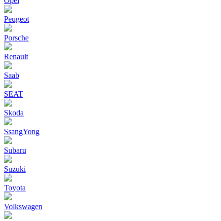
Opel
Peugeot
Porsche
Renault
Saab
SEAT
Skoda
SsangYong
Subaru
Suzuki
Toyota
Volkswagen