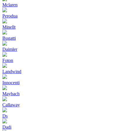
Mclaren
Perodua
Minellt
Bugatti
Daimler
Foton
Landwind
Innocenti
Maybach
Callaway
Ds
Dadi