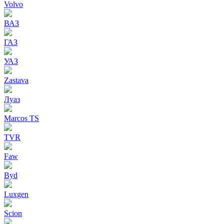
Volvo
ВАЗ
ГАЗ
УАЗ
Zastava
Луаз
Marcos TS
TVR
Faw
Byd
Luxgen
Scion