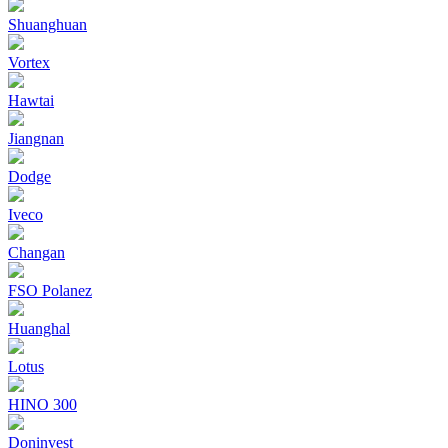
Shuanghuan
Vortex
Hawtai
Jiangnan
Dodge
Iveco
Changan
FSO Polanez
Huanghal
Lotus
HINO 300
Doninvest