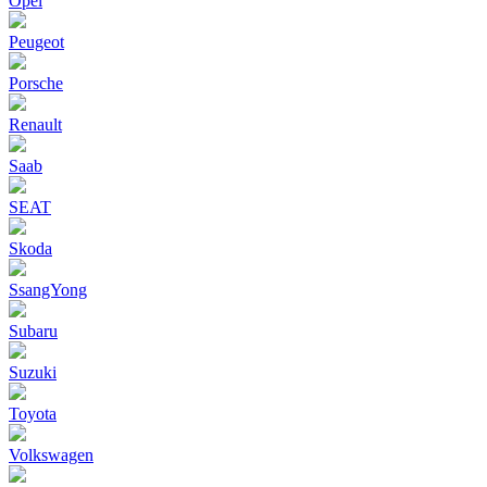
Opel
Peugeot
Porsche
Renault
Saab
SEAT
Skoda
SsangYong
Subaru
Suzuki
Toyota
Volkswagen