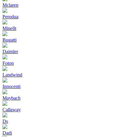
Mclaren
Perodua
Minellt
Bugatti
Daimler
Foton
Landwind
Innocenti
Maybach
Callaway
Ds
Dadi