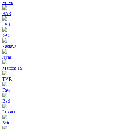
Volvo
ВАЗ
ГАЗ
УАЗ
Zastava
Луаз
Marcos TS
TVR
Faw
Byd
Luxgen
Scion