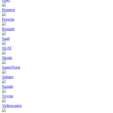
Opel
Peugeot
Porsche
Renault
Saab
SEAT
Skoda
SsangYong
Subaru
Suzuki
Toyota
Volkswagen