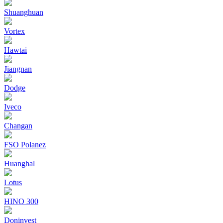
Shuanghuan
Vortex
Hawtai
Jiangnan
Dodge
Iveco
Changan
FSO Polanez
Huanghal
Lotus
HINO 300
Doninvest