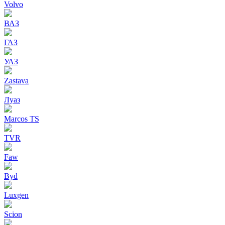
Volvo
ВАЗ
ГАЗ
УАЗ
Zastava
Луаз
Marcos TS
TVR
Faw
Byd
Luxgen
Scion