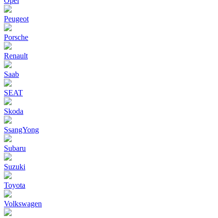
Opel
Peugeot
Porsche
Renault
Saab
SEAT
Skoda
SsangYong
Subaru
Suzuki
Toyota
Volkswagen