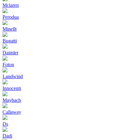
Mclaren
Perodua
Minellt
Bugatti
Daimler
Foton
Landwind
Innocenti
Maybach
Callaway
Ds
Dadi