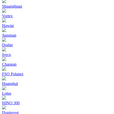
Shuanghuan
Vortex
Hawtai
Jiangnan
Dodge
Iveco
Changan
FSO Polanez
Huanghal
Lotus
HINO 300
Doninvest