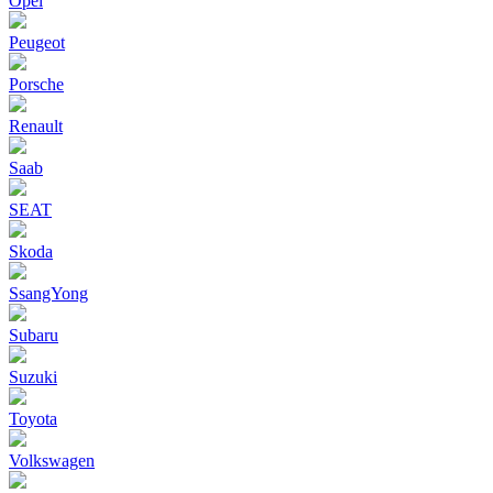
Opel
Peugeot
Porsche
Renault
Saab
SEAT
Skoda
SsangYong
Subaru
Suzuki
Toyota
Volkswagen