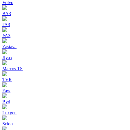
Volvo
ВАЗ
ГАЗ
УАЗ
Zastava
Луаз
Marcos TS
TVR
Faw
Byd
Luxgen
Scion