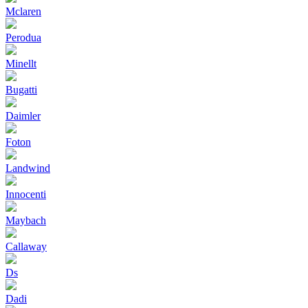
Mclaren
Perodua
Minellt
Bugatti
Daimler
Foton
Landwind
Innocenti
Maybach
Callaway
Ds
Dadi