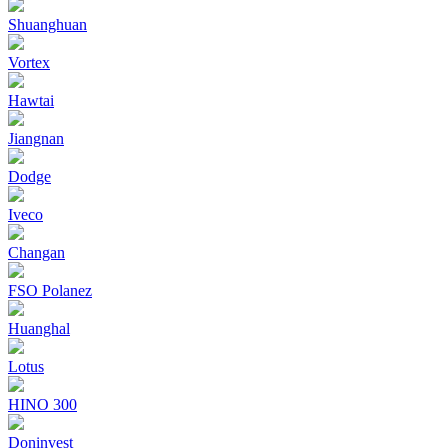
Shuanghuan
Vortex
Hawtai
Jiangnan
Dodge
Iveco
Changan
FSO Polanez
Huanghal
Lotus
HINO 300
Doninvest