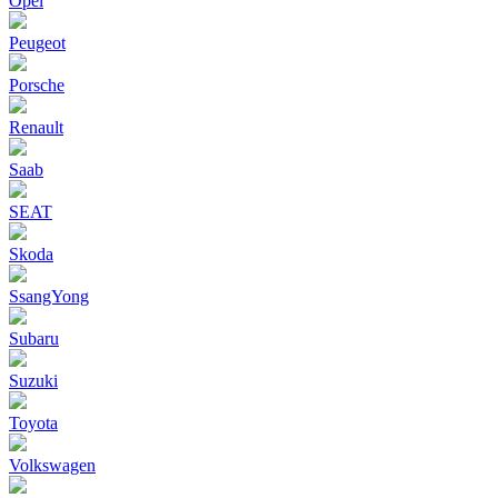
Opel
Peugeot
Porsche
Renault
Saab
SEAT
Skoda
SsangYong
Subaru
Suzuki
Toyota
Volkswagen