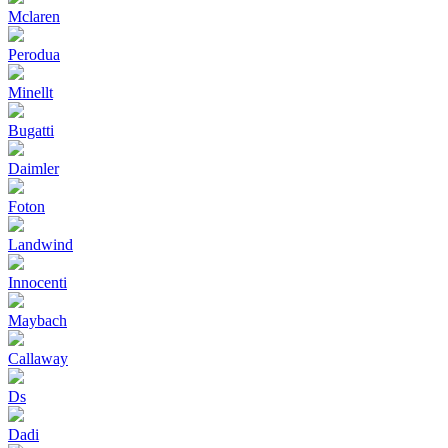
Mclaren
Perodua
Minellt
Bugatti
Daimler
Foton
Landwind
Innocenti
Maybach
Callaway
Ds
Dadi