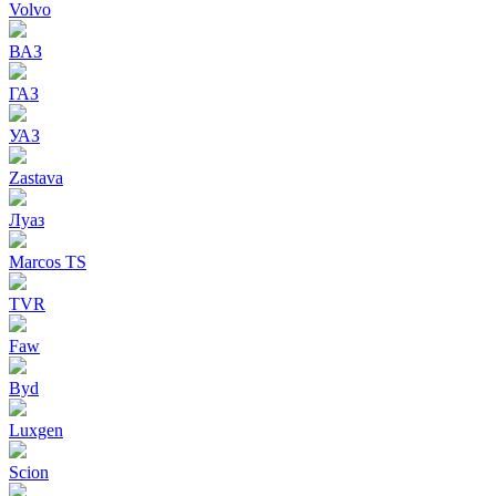
Volvo
ВАЗ
ГАЗ
УАЗ
Zastava
Луаз
Marcos TS
TVR
Faw
Byd
Luxgen
Scion