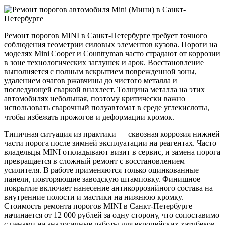
Ремонт порогов MINI в Санкт-Петербурге требует точного
соблюдения геометрии силовых элементов кузова. Пороги на
моделях Mini Cooper и Countryman часто страдают от коррозии
в зоне технологических заглушек и арок. Восстановление
выполняется с полным вскрытием поврежденной зоны,
удалением очагов ржавчины до чистого металла и
последующей сваркой внахлест. Толщина металла на этих
автомобилях небольшая, поэтому критически важно
использовать сварочный полуавтомат в среде углекислоты,
чтобы избежать прожогов и деформации кромок.
Типичная ситуация из практики — сквозная коррозия нижней
части порога после зимней эксплуатации на реагентах. Часто
владельцы MINI откладывают визит в сервис, и замена порога
превращается в сложный ремонт с восстановлением
усилителя. В работе применяются только оцинкованные
панели, повторяющие заводскую штамповку. Финишное
покрытие включает нанесение антикоррозийного состава на
внутренние полости и мастики на нижнюю кромку.
Стоимость ремонта порогов MINI в Санкт-Петербурге
начинается от 12 000 рублей за одну сторону, что сопоставимо
с ценами на аналогичные работы для европейских хэтчбеков