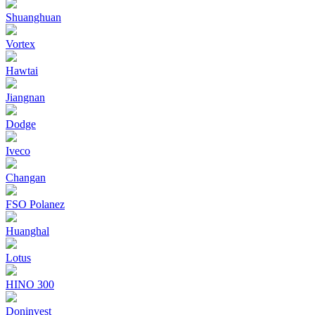
Shuanghuan
Vortex
Hawtai
Jiangnan
Dodge
Iveco
Changan
FSO Polanez
Huanghal
Lotus
HINO 300
Doninvest