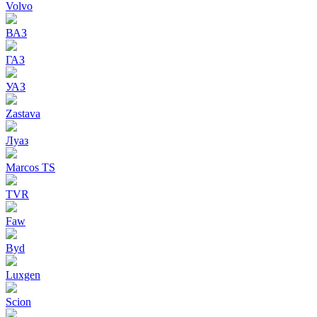
Volvo
ВАЗ
ГАЗ
УАЗ
Zastava
Луаз
Marcos TS
TVR
Faw
Byd
Luxgen
Scion