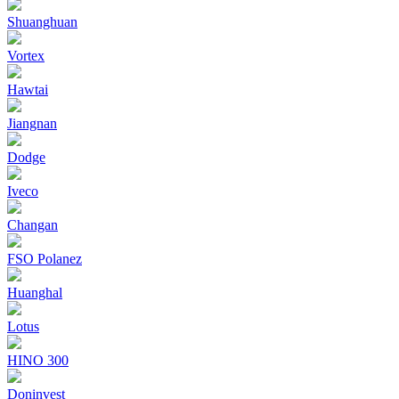
Shuanghuan
Vortex
Hawtai
Jiangnan
Dodge
Iveco
Changan
FSO Polanez
Huanghal
Lotus
HINO 300
Doninvest