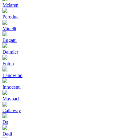
Mclaren
Perodua
Minellt
Bugatti
Daimler
Foton
Landwind
Innocenti
Maybach
Callaway
Ds
Dadi