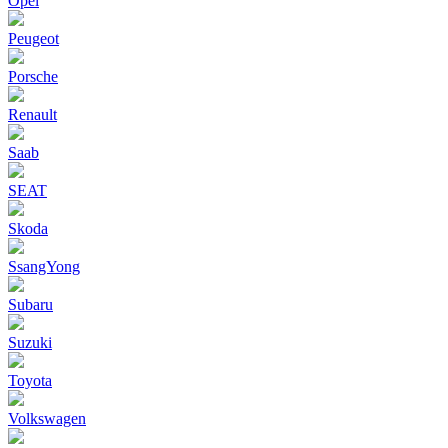
Opel
Peugeot
Porsche
Renault
Saab
SEAT
Skoda
SsangYong
Subaru
Suzuki
Toyota
Volkswagen