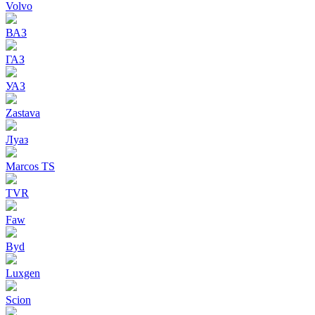
Volvo
ВАЗ
ГАЗ
УАЗ
Zastava
Луаз
Marcos TS
TVR
Faw
Byd
Luxgen
Scion