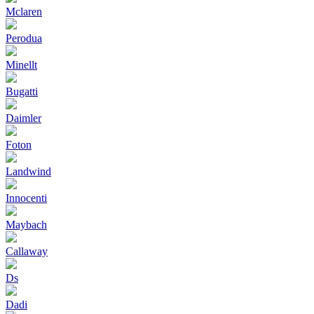
Mclaren
Perodua
Minellt
Bugatti
Daimler
Foton
Landwind
Innocenti
Maybach
Callaway
Ds
Dadi