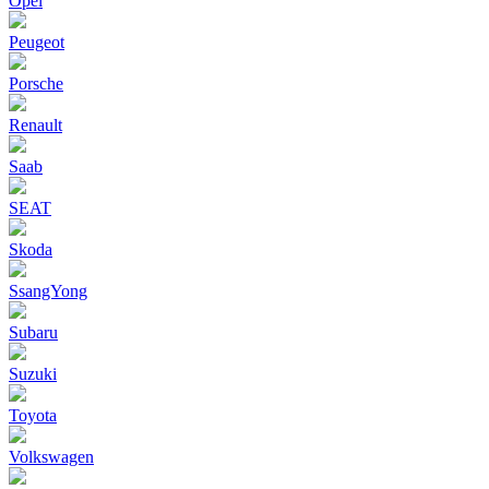
Opel
Peugeot
Porsche
Renault
Saab
SEAT
Skoda
SsangYong
Subaru
Suzuki
Toyota
Volkswagen