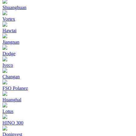
Shuanghuan
Vortex
Hawtai
Jiangnan
Dodge
Iveco
Changan
FSO Polanez
Huanghal
Lotus
HINO 300
Doninvest