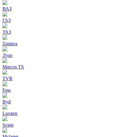
ВАЗ
ГАЗ
УАЗ
Zastava
Луаз
Marcos TS
TVR
Faw
Byd
Luxgen
Scion
Mclaren