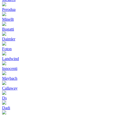
Perodua
Minellt
Bugatti
Daimler
Foton
Landwind
Innocenti
Maybach
Callaway
Ds
Dadi