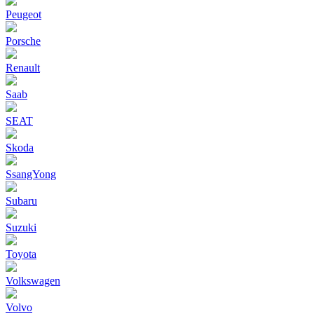
Peugeot
Porsche
Renault
Saab
SEAT
Skoda
SsangYong
Subaru
Suzuki
Toyota
Volkswagen
Volvo