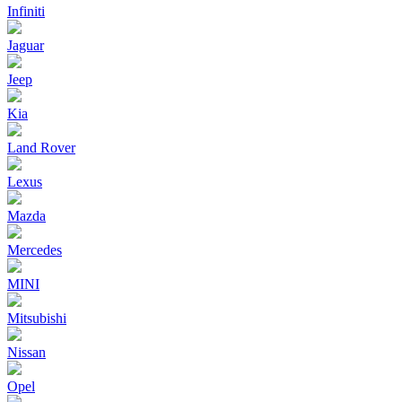
Infiniti
Jaguar
Jeep
Kia
Land Rover
Lexus
Mazda
Mercedes
MINI
Mitsubishi
Nissan
Opel