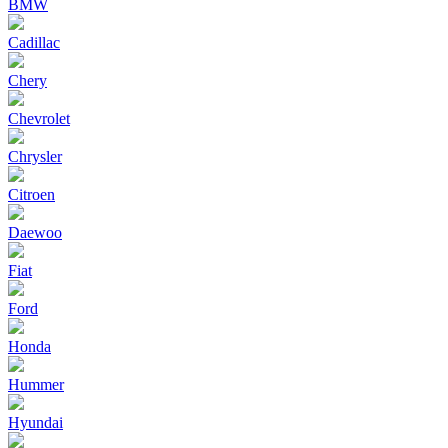
BMW
Cadillac
Chery
Chevrolet
Chrysler
Citroen
Daewoo
Fiat
Ford
Honda
Hummer
Hyundai