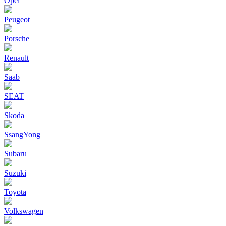
Opel
Peugeot
Porsche
Renault
Saab
SEAT
Skoda
SsangYong
Subaru
Suzuki
Toyota
Volkswagen