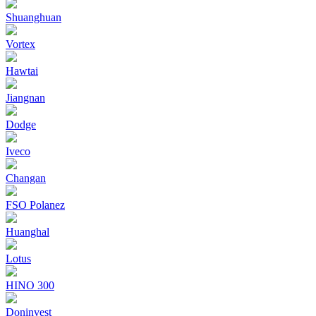
Shuanghuan
Vortex
Hawtai
Jiangnan
Dodge
Iveco
Changan
FSO Polanez
Huanghal
Lotus
HINO 300
Doninvest