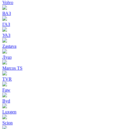
Volvo
ВАЗ
ГАЗ
УАЗ
Zastava
Луаз
Marcos TS
TVR
Faw
Byd
Luxgen
Scion