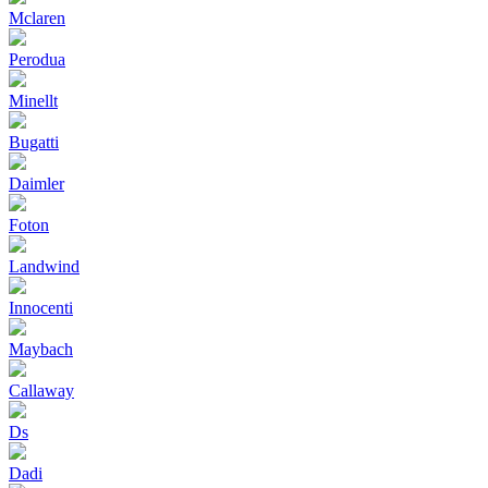
Mclaren
Perodua
Minellt
Bugatti
Daimler
Foton
Landwind
Innocenti
Maybach
Callaway
Ds
Dadi