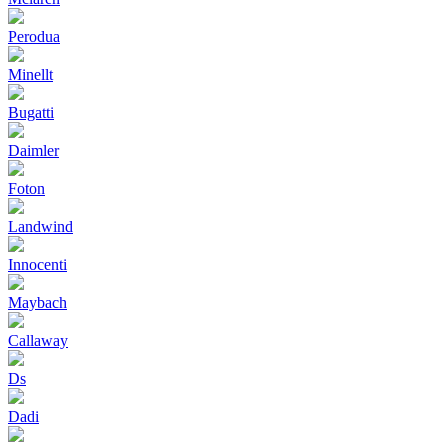
Perodua
Minellt
Bugatti
Daimler
Foton
Landwind
Innocenti
Maybach
Callaway
Ds
Dadi