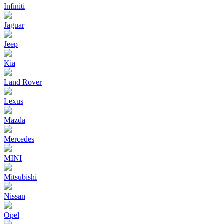
Infiniti
Jaguar
Jeep
Kia
Land Rover
Lexus
Mazda
Mercedes
MINI
Mitsubishi
Nissan
Opel