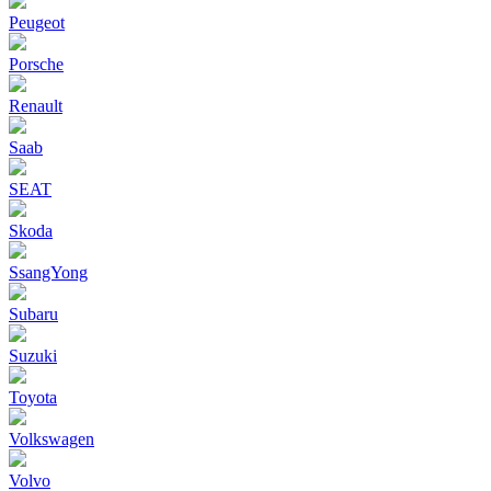
Peugeot
Porsche
Renault
Saab
SEAT
Skoda
SsangYong
Subaru
Suzuki
Toyota
Volkswagen
Volvo