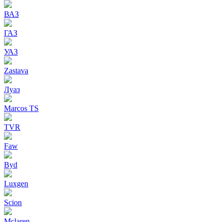
ВАЗ
ГАЗ
УАЗ
Zastava
Луаз
Marcos TS
TVR
Faw
Byd
Luxgen
Scion
Mclaren