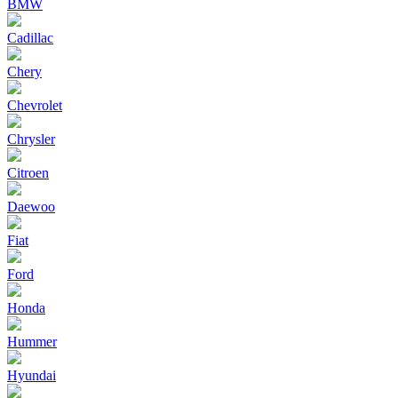
BMW
Cadillac
Chery
Chevrolet
Chrysler
Citroen
Daewoo
Fiat
Ford
Honda
Hummer
Hyundai