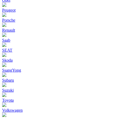
Opel
Peugeot
Porsche
Renault
Saab
SEAT
Skoda
SsangYong
Subaru
Suzuki
Toyota
Volkswagen