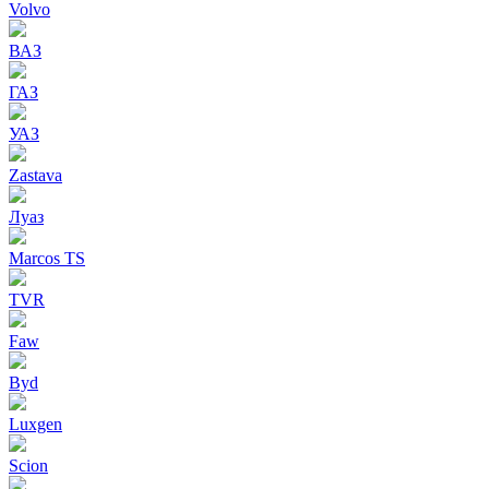
Volvo
ВАЗ
ГАЗ
УАЗ
Zastava
Луаз
Marcos TS
TVR
Faw
Byd
Luxgen
Scion