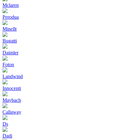
Mclaren
Perodua
Minellt
Bugatti
Daimler
Foton
Landwind
Innocenti
Maybach
Callaway
Ds
Dadi