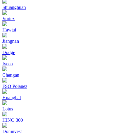
Shuanghuan
Vortex
Hawtai
Jiangnan
Dodge
Iveco
Changan
FSO Polanez
Huanghal
Lotus
HINO 300
Doninvest