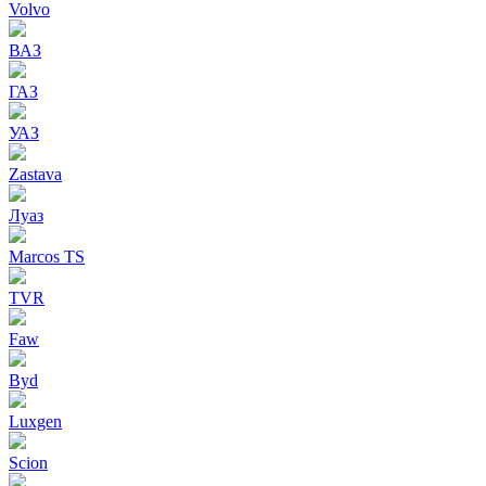
Volvo
ВАЗ
ГАЗ
УАЗ
Zastava
Луаз
Marcos TS
TVR
Faw
Byd
Luxgen
Scion