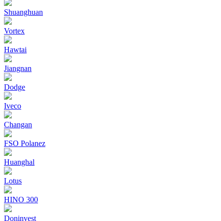
Shuanghuan
Vortex
Hawtai
Jiangnan
Dodge
Iveco
Changan
FSO Polanez
Huanghal
Lotus
HINO 300
Doninvest