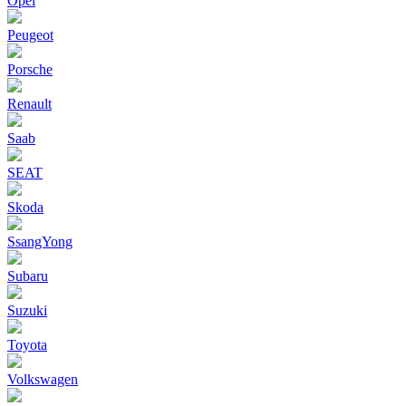
Opel
Peugeot
Porsche
Renault
Saab
SEAT
Skoda
SsangYong
Subaru
Suzuki
Toyota
Volkswagen