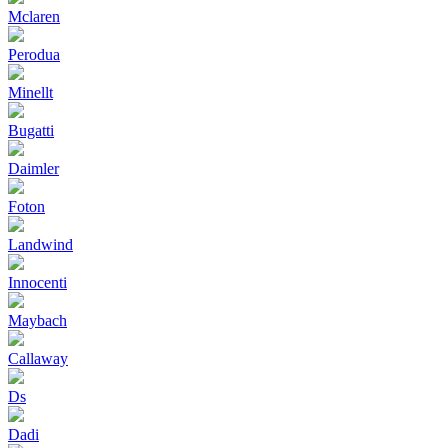
Mclaren
Perodua
Minellt
Bugatti
Daimler
Foton
Landwind
Innocenti
Maybach
Callaway
Ds
Dadi