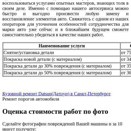
воспользоваться услугами опытных мастеров, знающих толк в
своем деле. Именно с помощью нашего автосервиса можно
быстро и выгодно произвести любую замену и
восстановление элементов авто. Свяжитесь с одним из наших
операторов для уточнения особенностей сотрудничества для
марки авто уже сейчас и в ближайшем будущем сможете
самостоятельно убедиться в качестве наших работ.
Наименование услуги
Снятие/установка детали
от 7
Покраска новой детали (с материалом)
от 3
Покраска детали до 30% повреждения (с материалом)
от 3
Покраска детали до 50% повреждения (с материалом)
от 3
Кузовной ремонт Datsun(Датцун) в Санкт-Петербурге
Ремонт порогов автомобиля
Оценка стоимости работ по фото
Сделайте фотографии повреждений Вашей машины и за
10
минут
получите: