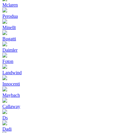
Mclaren
Perodua
Minellt
Bugatti
Daimler
Foton
Landwind
Innocenti
Maybach
Callaway
Ds
Dadi