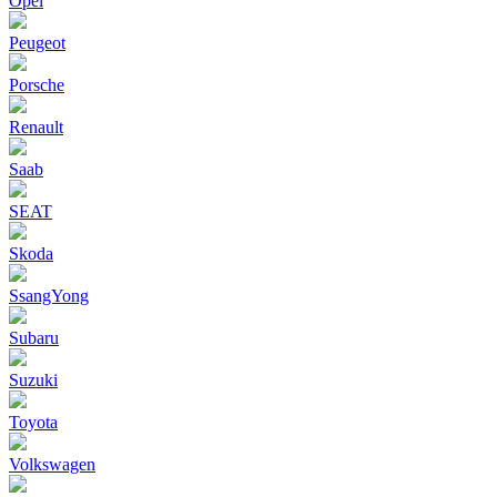
Opel
Peugeot
Porsche
Renault
Saab
SEAT
Skoda
SsangYong
Subaru
Suzuki
Toyota
Volkswagen