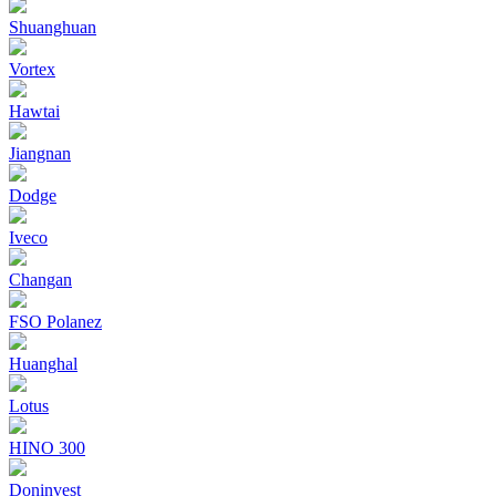
Shuanghuan
Vortex
Hawtai
Jiangnan
Dodge
Iveco
Changan
FSO Polanez
Huanghal
Lotus
HINO 300
Doninvest