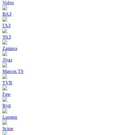
Volvo
ВАЗ
ГАЗ
УАЗ
Zastava
Луаз
Marcos TS
TVR
Faw
Byd
Luxgen
Scion